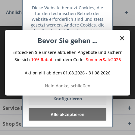
Diese Website benutzt Cookies, die
Ähnliche Artikel
für den technischen Betrieb der
Website erforderlich sind und stets
gesetzt werden. Andere Cookies, die
den Komfort bei Benutzung dieser
×
Abonnieren Sie den kostenlosen Deine
Website erhöhen, der Direktwerbung
Bevor Sie gehen ...
dienen oder die Interaktion mit
TraumKüche Newsletter und verpassen
anderen Websites und sozialen
Sie keine Neuigkeit oder Aktion mehr aus
Entdecken Sie unsere aktuellen Angebote und sichern
Netzwerken vereinfachen sollen,
dem Traum Küchen - Shop.
werden nur mit Ihrer Zustimmung
Sie sich
10% Rabatt
mit dem Code:
SommerSale2026
gesetzt.
Mehr Informationen
Aktion gilt ab dem 01.08.2026 - 31.08.2026
Ablehnen
Ich habe die
Datenschutzbestimmungen
Nein danke, schließen
zur Kenntnis genommen.
Konfigurieren
Service Hotline
Alle akzeptieren
Shop Service