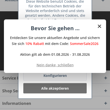
Diese Website benutzt Cookies, die
für den technischen Betrieb der
Website erforderlich sind und stets
gesetzt werden. Andere Cookies, die
Abonnieren Sie den kostenlosen Deine
den Komfort bei Benutzung dieser
×
Website erhöhen, der Direktwerbung
TraumKüche Newsletter und verpassen
Bevor Sie gehen ...
dienen oder die Interaktion mit
Sie keine Neuigkeit oder Aktion mehr aus
anderen Websites und sozialen
dem Traum Küchen - Shop.
Entdecken Sie unsere aktuellen Angebote und sichern
Netzwerken vereinfachen sollen,
werden nur mit Ihrer Zustimmung
Sie sich
10% Rabatt
mit dem Code:
SommerSale2026
gesetzt.
Mehr Informationen
Aktion gilt ab dem 01.08.2026 - 31.08.2026
Ich habe die
Datenschutzbestimmungen
Ablehnen
zur Kenntnis genommen.
Nein danke, schließen
Konfigurieren
Service Hotline
Alle akzeptieren
Shop Service
Informationen