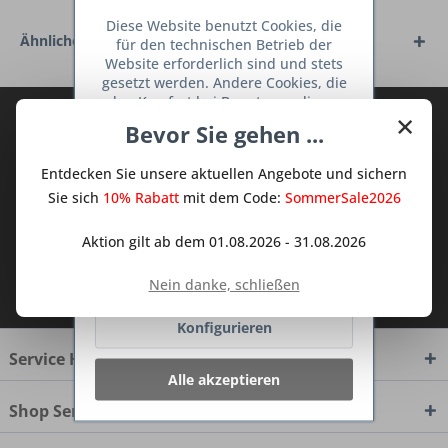
Diese Website benutzt Cookies, die
Ähnliche Artikel
für den technischen Betrieb der
Website erforderlich sind und stets
gesetzt werden. Andere Cookies, die
den Komfort bei Benutzung dieser
×
Abonnieren Sie den kostenlosen Deine
Website erhöhen, der Direktwerbung
Bevor Sie gehen ...
dienen oder die Interaktion mit
TraumKüche Newsletter und verpassen
anderen Websites und sozialen
Sie keine Neuigkeit oder Aktion mehr aus
Entdecken Sie unsere aktuellen Angebote und sichern
Netzwerken vereinfachen sollen,
dem Traum Küchen - Shop.
werden nur mit Ihrer Zustimmung
Sie sich
10% Rabatt
mit dem Code:
SommerSale2026
gesetzt.
Mehr Informationen
Aktion gilt ab dem 01.08.2026 - 31.08.2026
Ablehnen
Ich habe die
Datenschutzbestimmungen
Nein danke, schließen
zur Kenntnis genommen.
Konfigurieren
Service Hotline
Alle akzeptieren
Shop Service