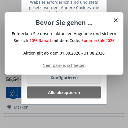
Website erforderlich sind und stets
gesetzt werden. Andere Cookies, die
den Komfort bei Benutzung dieser
×
Website erhöhen, der Direktwerbung
Bevor Sie gehen ...
dienen oder die Interaktion mit
anderen Websites und sozialen
Entdecken Sie unsere aktuellen Angebote und sichern
Netzwerken vereinfachen sollen,
Einbau-Seifenspender Edelstahl massiv 360 ml
werden nur mit Ihrer Zustimmung
Sie sich
10% Rabatt
mit dem Code:
SommerSale2026
gesetzt.
Mehr Informationen
Der Einbau-Seifenspender aus massivem Edelstahl ist die
Aktion gilt ab dem 01.08.2026 - 31.08.2026
ideale Ergänzung für moderne Küchen und hochwertige
Spülen
. Mit seinem zeitlosen Design fügt er sich
Ablehnen
harmonisch in Arbeitsplatten, Spülenbereiche und
Nein danke, schließen
Küchenkonzepte ein und sorgt...
Inhalt
1 Stück
Konfigurieren
56,54 € *
Alle akzeptieren
Merken