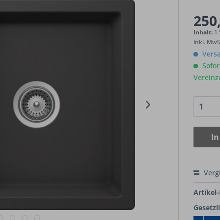
250,
Inhalt:
1
inkl. Mw
Versa
Sofort
Vereinz
In
Verg
Artikel-
Gesetzl