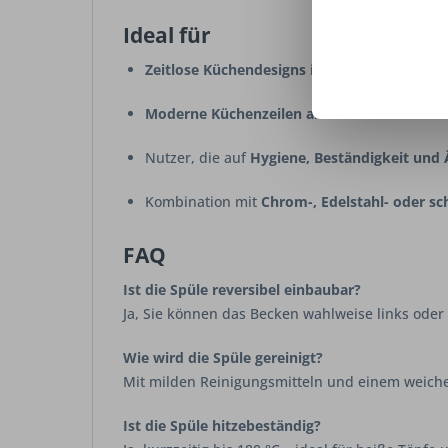
Ideal für
Zeitlose Küchendesigns
in Grautönen oder S
Moderne Küchenzeilen ab 45 cm Unterschra
Nutzer, die auf
Hygiene, Beständigkeit und 
Kombination mit
Chrom-, Edelstahl- oder s
FAQ
Ist die Spüle reversibel einbaubar?
Ja, Sie können das Becken wahlweise links oder
Wie wird die Spüle gereinigt?
Mit milden Reinigungsmitteln und einem weich
Ist die Spüle hitzebeständig?