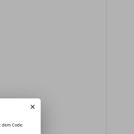
×
 dem Code: