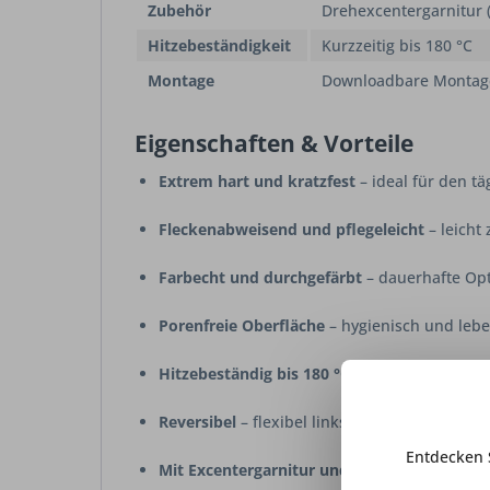
Zubehör
Drehexcentergarnitur 
Hitzebeständigkeit
Kurzzeitig bis 180 °C
Montage
Downloadbare Montage
Eigenschaften & Vorteile
Extrem hart und kratzfest
– ideal für den tä
Fleckenabweisend und pflegeleicht
– leicht 
Farbecht und durchgefärbt
– dauerhafte Opt
Porenfreie Oberfläche
– hygienisch und lebe
Hitzebeständig bis 180 °C
– robust auch bei
Reversibel
– flexibel links oder rechts einba
Entdecken 
Mit Excentergarnitur und Siebkorbventil
– k