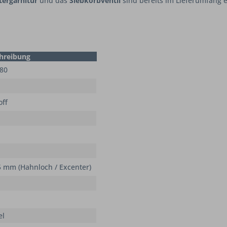
ergarnitur
und das
Siebkorbventil
sind bereits im Lieferumfang 
hreibung
580
off
5 mm (Hahnloch / Excenter)
el