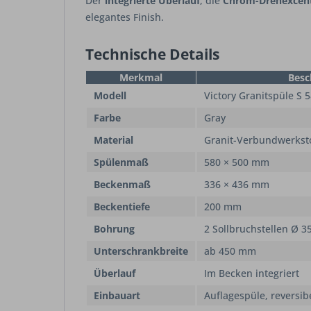
Der
integrierte Überlauf
, die
Chrom-Drehexcent
elegantes Finish.
Technische Details
Merkmal
Besc
Modell
Victory Granitspüle S 
Farbe
Gray
Material
Granit-Verbundwerkst
Spülenmaß
580 × 500 mm
Beckenmaß
336 × 436 mm
Beckentiefe
200 mm
Bohrung
2 Sollbruchstellen Ø 3
Unterschrankbreite
ab 450 mm
Überlauf
Im Becken integriert
Einbauart
Auflagespüle, reversib