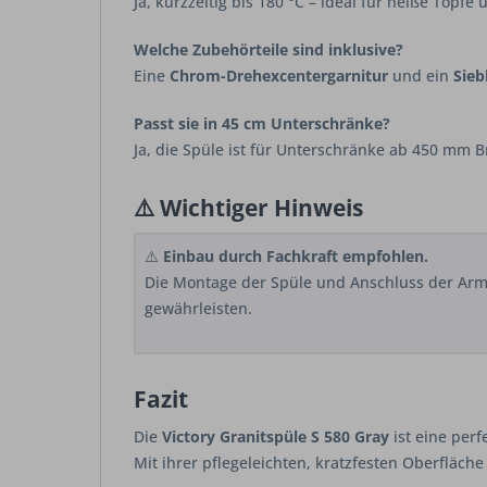
Ja, kurzzeitig bis 180 °C – ideal für heiße Töpfe
Welche Zubehörteile sind inklusive?
Eine
Chrom-Drehexcentergarnitur
und ein
Sieb
Passt sie in 45 cm Unterschränke?
Ja, die Spüle ist für Unterschränke ab 450 mm Br
⚠️
Wichtiger Hinweis
⚠️
Einbau durch Fachkraft empfohlen.
Die Montage der Spüle und Anschluss der Arma
gewährleisten.
Fazit
Die
Victory Granitspüle S 580 Gray
ist eine per
Mit ihrer pflegeleichten, kratzfesten Oberfläc