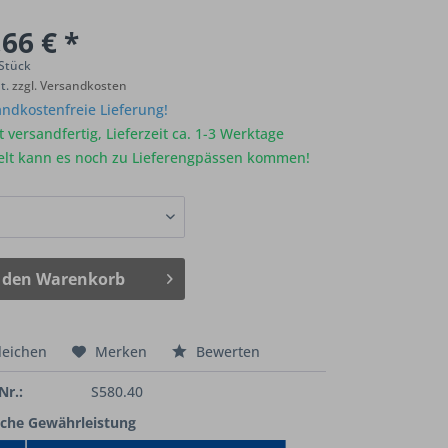
66 € *
 Stück
St.
zzgl. Versandkosten
ndkostenfreie Lieferung!
 versandfertig, Lieferzeit ca. 1-3 Werktage
elt kann es noch zu Lieferengpässen kommen!
 den
Warenkorb
leichen
Merken
Bewerten
Nr.:
S580.40
iche Gewährleistung