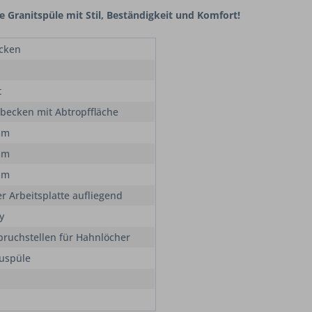
e Granitspüle mit Stil, Beständigkeit und Komfort!
cken
t
lbecken mit Abtropffläche
mm
mm
mm
er Arbeitsplatte aufliegend
y
lbruchstellen für Hahnlöcher
uspüle