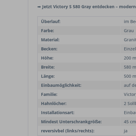
➡
Jetzt Victory S 580 Gray entdecken – modern
Überlauf:
im Be
Farbe:
Grau
Material:
Grani
Becken:
Einze
Höhe:
200 
Breite:
580 
Länge:
500 
Einbaumöglichkeit:
auf d
Familie:
Victor
Hahnlöcher:
2 Sol
Installationsart:
Einba
Mindest Unterschrankgröße:
45 cm
reversivbel (links/rechts):
ja