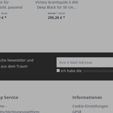
or für
Victory Granitspüle S 450
bild, passend
Deep Black für 50 cm...
...
 Stück
Inhalt
1 Stück
 € *
295,20 € *
che Newsletter und
hr aus dem Traum
Ich habe die
Datenschutzbes
p Service
Informationen
ne –
Cookie-Einstellungen
itschlichtungsplattform
GPSR