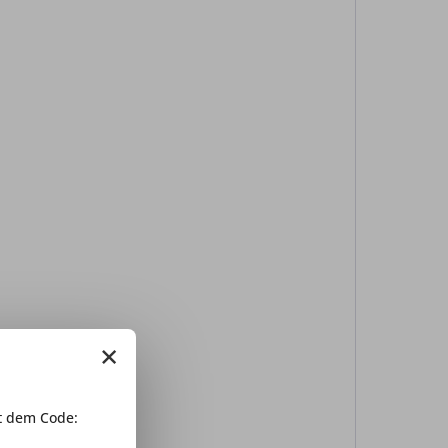
×
 dem Code: