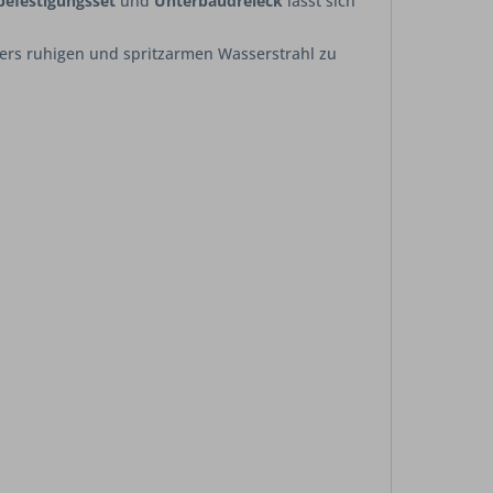
befestigungsset
und
Unterbaudreieck
lässt sich
rs ruhigen und spritzarmen Wasserstrahl zu