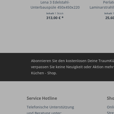
Lena 3 Edelstahl-
Perlat
Unterbauspüle 450x450x220
Laminarstrahl
für
Inhalt
1 Stück
Inhalt
1
313,00 € *
25,60
Abonnieren Sie den kostenlosen Deine TraumKü
verpassen Sie keine Neuigkeit oder Aktion me
Küchen - Shop.
Service Hotline
Sho
Telefonische Unterstützung
Onli
Stre
und Beratung unter: