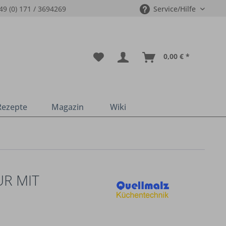
49 (0) 171 / 3694269
Service/Hilfe
0,00 € *
Rezepte
Magazin
Wiki
R MIT