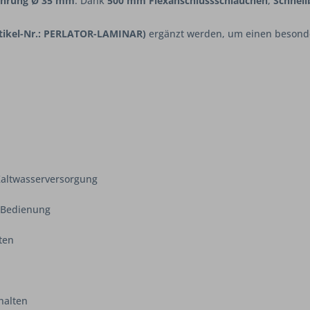
ohrung Ø 35 mm
. Dank
500 mm Flexanschlussschläuchen
,
Schnell
rtikel-Nr.: PERLATOR-LAMINAR)
ergänzt werden, um einen besonde
Kaltwasserversorgung
e Bedienung
ten
halten