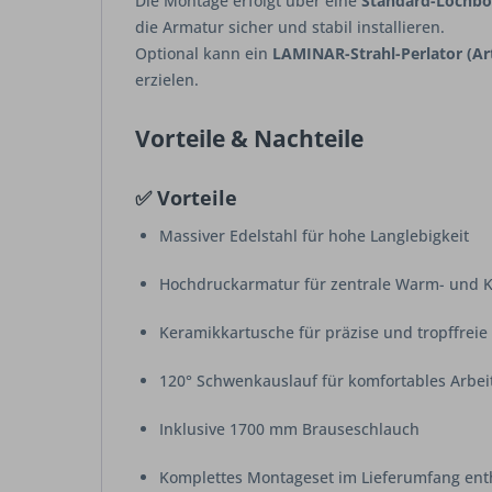
Die Montage erfolgt über eine
Standard-Lochb
die Armatur sicher und stabil installieren.
Optional kann ein
LAMINAR-Strahl-Perlator (A
erzielen.
Vorteile & Nachteile
✅ Vorteile
Massiver Edelstahl für hohe Langlebigkeit
Hochdruckarmatur für zentrale Warm- und 
Keramikkartusche für präzise und tropffrei
120° Schwenkauslauf für komfortables Arbei
Inklusive 1700 mm Brauseschlauch
Komplettes Montageset im Lieferumfang ent