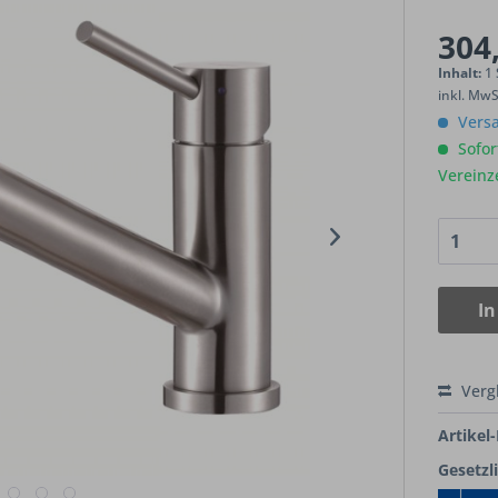
304,
Inhalt:
1
inkl. Mw
Versa
Sofort
Vereinz
In
Verg
Artikel-
Gesetzl