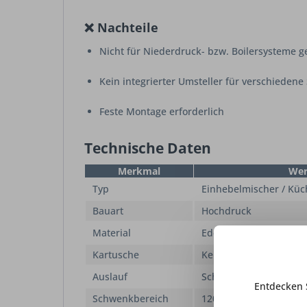
❌ Nachteile
Nicht für Niederdruck- bzw. Boilersysteme g
Kein integrierter Umsteller für verschiedene
Feste Montage erforderlich
Technische Daten
Merkmal
Wer
Typ
Einhebelmischer / Kü
Bauart
Hochdruck
Material
Edelstahl
Kartusche
Keramikkartusche
Auslauf
Schwenkbar
Entdecken 
Schwenkbereich
120°