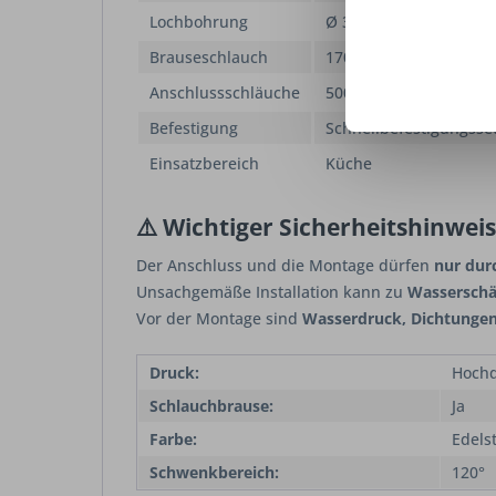
Lochbohrung
Ø 35 mm
Brauseschlauch
1700 mm
Anschlussschläuche
500 mm Flexschläuche
Befestigung
Schnellbefestigungsse
Einsatzbereich
Küche
⚠️ Wichtiger Sicherheitshinweis
Der Anschluss und die Montage dürfen
nur durc
Unsachgemäße Installation kann zu
Wasserschä
Vor der Montage sind
Wasserdruck, Dichtungen
Druck:
Hoch
Schlauchbrause:
Ja
Farbe:
Edels
Schwenkbereich:
120°