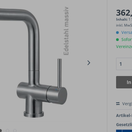
362,
Inhalt:
1
inkl. Mw
Versa
Sofort
Vereinz
In
Verg
Artikel-
Gesetzl