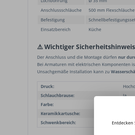
Lochbohrung
Ø 35 mm
Anschlussschläuche
500 mm Flexschläuche
Befestigung
Schnellbefestigungsse
Einsatzbereich
Küche
⚠️ Wichtiger Sicherheitshinweis
Der Anschluss und die Montage dürfen
nur durc
Bei Armaturen mit elektrischen Komponenten is
Unsachgemäße Installation kann zu
Wasserschä
Druck:
Hoch
Schlauchbrause:
Ja
Farbe:
Edels
Keramikkartusche:
Ja
Schwenkbereich:
360°
Entdecken 