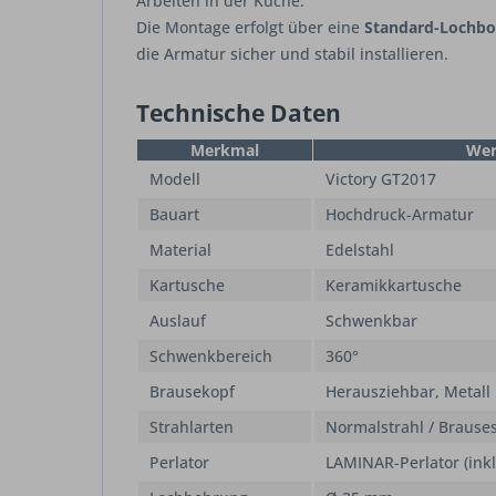
Arbeiten in der Küche.
Die Montage erfolgt über eine
Standard-Lochb
die Armatur sicher und stabil installieren.
Technische Daten
Merkmal
Wer
Modell
Victory GT2017
Bauart
Hochdruck-Armatur
Material
Edelstahl
Kartusche
Keramikkartusche
Auslauf
Schwenkbar
Schwenkbereich
360°
Brausekopf
Herausziehbar, Metall
Strahlarten
Normalstrahl / Brauses
Perlator
LAMINAR-Perlator (inkl