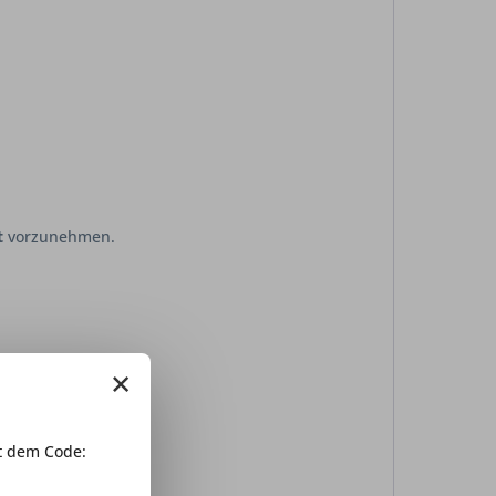
t
vorzunehmen.
×
 dem Code: