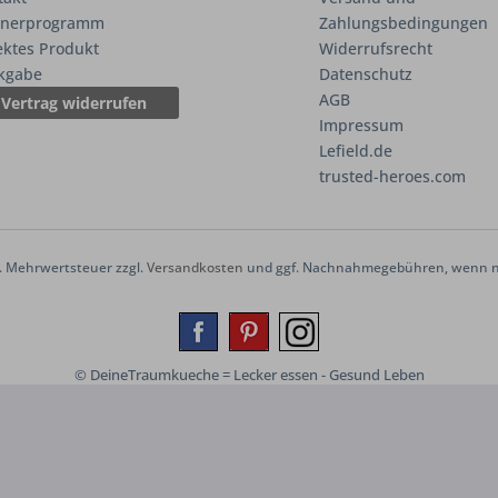
tnerprogramm
Zahlungsbedingungen
ektes Produkt
Widerrufsrecht
kgabe
Datenschutz
AGB
Vertrag widerrufen
Impressum
Lefield.de
trusted-heroes.com
zl. Mehrwertsteuer zzgl.
Versandkosten
und ggf. Nachnahmegebühren, wenn ni
© DeineTraumkueche = Lecker essen - Gesund Leben