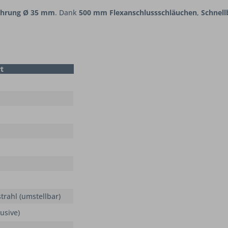
ohrung Ø 35 mm
. Dank
500 mm Flexanschlussschläuchen
,
Schnell
t
trahl (umstellbar)
usive)