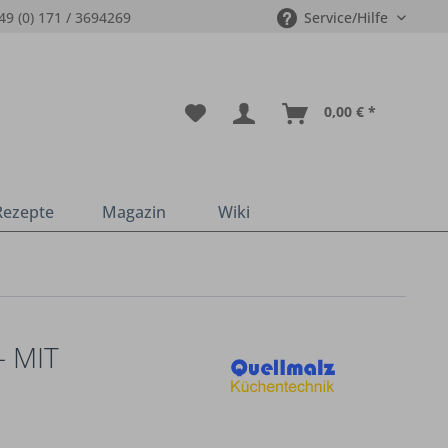
49 (0) 171 / 3694269
Service/Hilfe
0,00 € *
Rezepte
Magazin
Wiki
 MIT