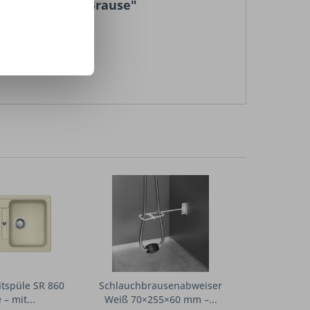
 umstellbarer Brause"
itspüle SR 860
Schlauchbrausenabweiser
– mit...
Weiß 70×255×60 mm –...