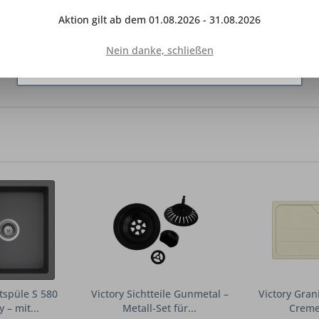
T2017 Hochdruck-Einhebelmischer Edelstahl – mit
Netzwerken vereinfachen sollen, werden nur mit
Aktion gilt ab dem 01.08.2026 - 31.08.2026
Ihrer Zustimmung gesetzt.
Mehr Informationen
Nein danke, schließen
Ablehnen
Konfigurieren
Alle akzeptieren
tspüle S 580
Victory Sichtteile Gunmetal –
Victory Gran
 – mit...
Metall-Set für...
Creme 