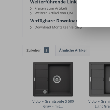
Weiterführende Links zu "Victory G
Fragen zum Artikel?
Weitere Artikel von QM
Verfügbare Downloads:
Download Montageanleitung
Zubehör
5
Ähnliche Artikel
Victory Granitspüle S 580
Victory Grani
Gray – mit...
Light Gray