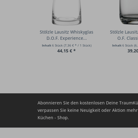
Stölzle Lausitz Whiskyglas
Stölzle Lausi
D.O.F. Experience...
O.F. Class
Inhalt
6 Stück
(7,36 € * / 1 Stück)
Inhalt
6 Stück
(6,
44,15 € *
39,20
Abonnieren Sie den kostenlosen Deine TraumKü
verpassen Sie keine Neuigkeit oder Aktion me
Küchen - Shop.