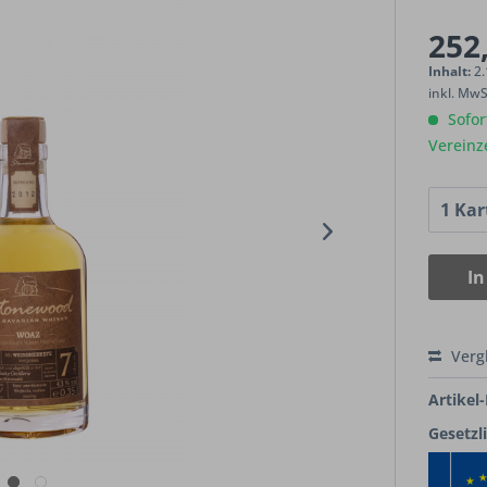
252,
Inhalt:
2.
inkl. Mw
Sofort
Vereinz
In
Verg
Artikel-
Gesetzl