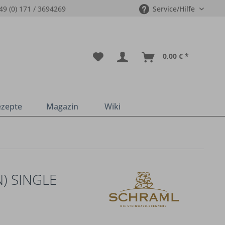
49 (0) 171 / 3694269
Service/Hilfe
0,00 € *
ezepte
Magazin
Wiki
) SINGLE