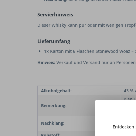
Servierhinweis
Dieser Whisky kann pur oder mit wenigen Tropf
Lieferumfang
1x Karton mit 6 Flaschen Stonewood Woaz – Si
Hinweis:
Verkauf und Versand nur an Personen 
Alkoholgehalt:
43 % v
0,35 L
Bemerkung:
mediu
Flasc
Sehr 
Nachklang:
facet
Entdecken 
Rohstoff:
Weize