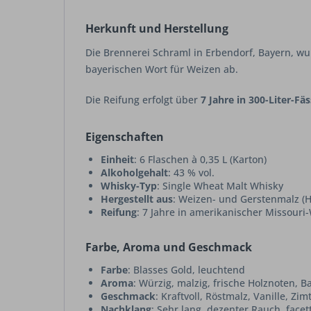
Herkunft und Herstellung
Die Brennerei Schraml in Erbendorf, Bayern, wur
bayerischen Wort für Weizen ab.
Die Reifung erfolgt über
7 Jahre in 300-Liter-F
Eigenschaften
Einheit
: 6 Flaschen à 0,35 L (Karton)
Alkoholgehalt
: 43 % vol.
Whisky-Typ
: Single Wheat Malt Whisky
Hergestellt aus
: Weizen- und Gerstenmalz (
Reifung
: 7 Jahre in amerikanischer Missouri
Farbe, Aroma und Geschmack
Farbe
: Blasses Gold, leuchtend
Aroma
: Würzig, malzig, frische Holznoten, 
Geschmack
: Kraftvoll, Röstmalz, Vanille, Zi
Nachklang
: Sehr lang, dezenter Rauch, facet