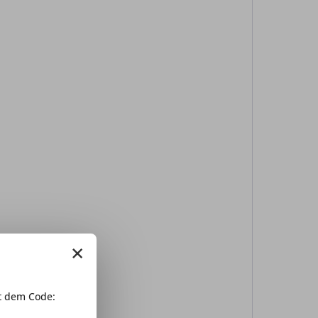
×
 dem Code: