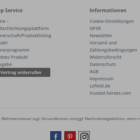
p Service
Informationen
ne –
Cookie-Einstellungen
itschlichtungsplattform
GPSR
nerschaft/Produktlisting
Newsletter
takt
Versand und
tnerprogramm
Zahlungsbedingungen
ektes Produkt
Widerrufsrecht
kgabe
Datenschutz
AGB
Vertrag widerrufen
Impressum
Lefield.de
trusted-heroes.com
zl. Mehrwertsteuer zzgl.
Versandkosten
und ggf. Nachnahmegebühren, wenn ni