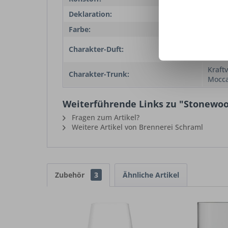
Deklaration:
Singl
Farbe:
Blass
Würzi
Charakter-Duft:
Bana
Kraftv
Charakter-Trunk:
Mocc
Weiterführende Links zu "Stonewood
Fragen zum Artikel?
Weitere Artikel von Brennerei Schraml
Zubehör
3
Ähnliche Artikel