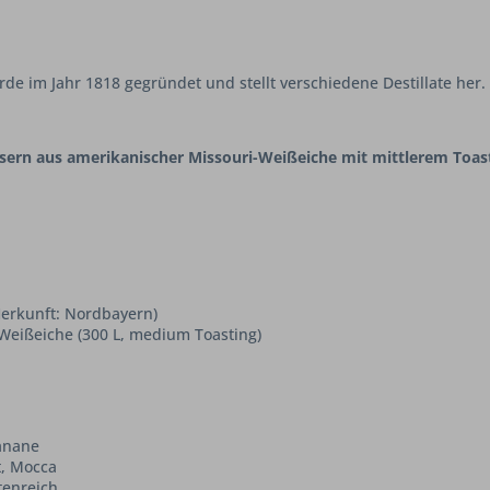
de im Jahr 1818 gegründet und stellt verschiedene Destillate her.
ässern aus amerikanischer Missouri-Weißeiche mit mittlerem Toas
Herkunft: Nordbayern)
-Weißeiche (300 L, medium Toasting)
Banane
mt, Mocca
tenreich