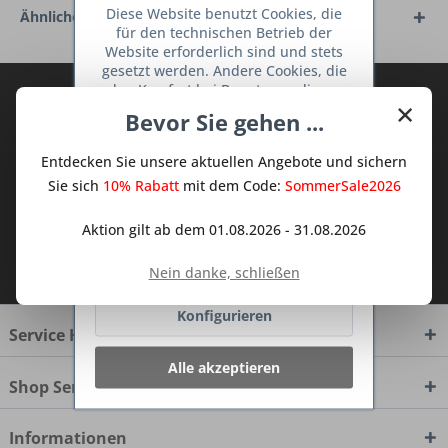
Diese Website benutzt Cookies, die
Ähnliche Artikel
für den technischen Betrieb der
Website erforderlich sind und stets
gesetzt werden. Andere Cookies, die
den Komfort bei Benutzung dieser
Abonnieren Sie den kostenlosen Deine
×
Website erhöhen, der Direktwerbung
Bevor Sie gehen ...
TraumKüche Newsletter und verpassen
dienen oder die Interaktion mit
Sie keine Neuigkeit oder Aktion mehr aus
anderen Websites und sozialen
Entdecken Sie unsere aktuellen Angebote und sichern
Netzwerken vereinfachen sollen,
dem Traum Küchen - Shop.
werden nur mit Ihrer Zustimmung
Sie sich
10% Rabatt
mit dem Code:
SommerSale2026
gesetzt.
Mehr Informationen
Aktion gilt ab dem 01.08.2026 - 31.08.2026
Ich habe die
Datenschutzbestimmungen
Ablehnen
Nein danke, schließen
zur Kenntnis genommen.
Konfigurieren
Service Hotline
Alle akzeptieren
Shop Service
Informationen