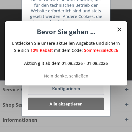
für den technischen Betrieb der
Website erforderlich sind und stets
gesetzt werden. Andere Cookies, die
Abonnieren Sie den kostenlosen Deine
den Komfort bei Benutzung dieser
×
TraumKüche Newsletter und verpassen
Website erhöhen, der Direktwerbung
Bevor Sie gehen ...
Sie keine Neuigkeit oder Aktion mehr aus
dienen oder die Interaktion mit
anderen Websites und sozialen
dem Traum Küchen - Shop.
Entdecken Sie unsere aktuellen Angebote und sichern
Netzwerken vereinfachen sollen,
werden nur mit Ihrer Zustimmung
Sie sich
10% Rabatt
mit dem Code:
SommerSale2026
gesetzt.
Mehr Informationen
Aktion gilt ab dem 01.08.2026 - 31.08.2026
Ich habe die
Datenschutzbestimmungen
zur Kenntnis genommen.
Ablehnen
Nein danke, schließen
Konfigurieren
Service Hotline
Alle akzeptieren
Shop Service
Informationen