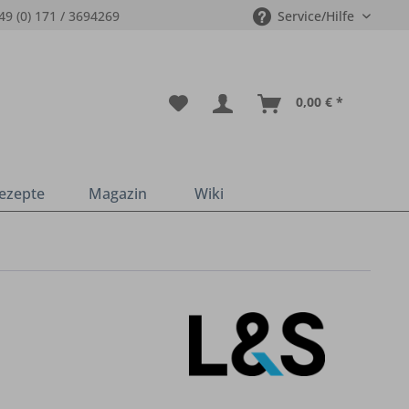
49 (0) 171 / 3694269
Service/Hilfe
0,00 € *
ezepte
Magazin
Wiki