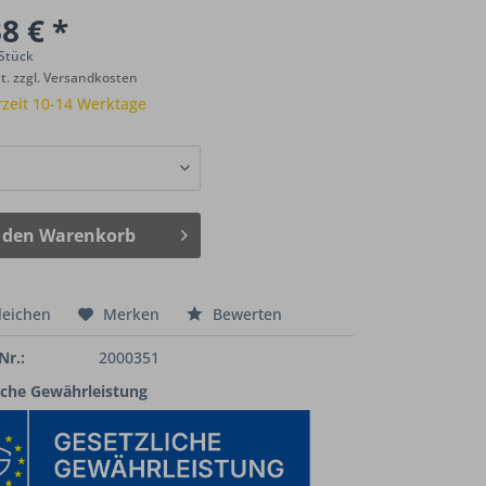
8 € *
 Stück
St.
zzgl. Versandkosten
rzeit 10-14 Werktage
 den
Warenkorb
leichen
Merken
Bewerten
Nr.:
2000351
iche Gewährleistung