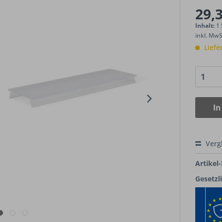
29,3
Inhalt:
1
inkl. Mw
Liefe
In
Verg
Artikel-
Gesetzl