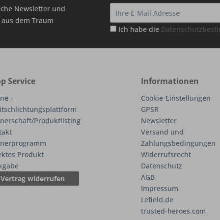
che Newsletter und
hr aus dem Traum
Ich habe die
Datenschutzbes
p Service
Informationen
ne –
Cookie-Einstellungen
itschlichtungsplattform
GPSR
nerschaft/Produktlisting
Newsletter
takt
Versand und
tnerprogramm
Zahlungsbedingungen
ektes Produkt
Widerrufsrecht
kgabe
Datenschutz
AGB
Vertrag widerrufen
Impressum
Lefield.de
trusted-heroes.com