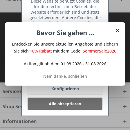
Diese Website benutzt Cookies, die
für den technischen Betrieb der
Website erforderlich sind und stets
gesetzt werden. Andere Cookies, die
Abonnieren Sie den kostenlosen Deine
den Komfort bei Benutzung dieser
×
TraumKüche Newsletter und verpassen
Website erhöhen, der Direktwerbung
Bevor Sie gehen ...
dienen oder die Interaktion mit
Sie keine Neuigkeit oder Aktion mehr aus
anderen Websites und sozialen
dem Traum Küchen - Shop.
Entdecken Sie unsere aktuellen Angebote und sichern
Netzwerken vereinfachen sollen,
werden nur mit Ihrer Zustimmung
Sie sich
10% Rabatt
mit dem Code:
SommerSale2026
gesetzt.
Mehr Informationen
Aktion gilt ab dem 01.08.2026 - 31.08.2026
Ich habe die
Datenschutzbestimmungen
Ablehnen
zur Kenntnis genommen.
Nein danke, schließen
Konfigurieren
Service Hotline
Alle akzeptieren
Shop Service
Informationen