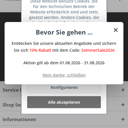
Diese Website benutzt Cookies, die
für den technischen Betrieb der
Website erforderlich sind und stets
gesetzt werden. Andere Cookies, die
Abonnieren Sie den kostenlosen Deine
den Komfort bei Benutzung dieser
×
TraumKüche Newsletter und verpassen
Website erhöhen, der Direktwerbung
Bevor Sie gehen ...
dienen oder die Interaktion mit
Sie keine Neuigkeit oder Aktion mehr aus
anderen Websites und sozialen
dem Traum Küchen - Shop.
Entdecken Sie unsere aktuellen Angebote und sichern
Netzwerken vereinfachen sollen,
werden nur mit Ihrer Zustimmung
Sie sich
10% Rabatt
mit dem Code:
SommerSale2026
gesetzt.
Mehr Informationen
Aktion gilt ab dem 01.08.2026 - 31.08.2026
Ich habe die
Datenschutzbestimmungen
Ablehnen
zur Kenntnis genommen.
Nein danke, schließen
Konfigurieren
Service Hotline
Alle akzeptieren
Shop Service
Informationen