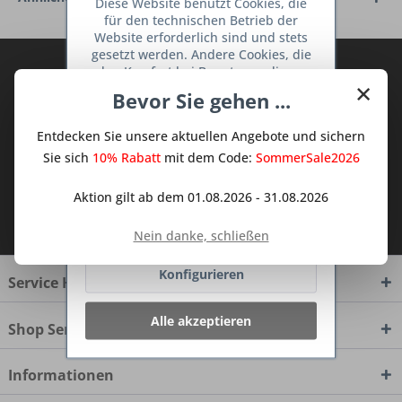
Diese Website benutzt Cookies, die
für den technischen Betrieb der
Website erforderlich sind und stets
gesetzt werden. Andere Cookies, die
Abonnieren Sie den kostenlosen Deine
den Komfort bei Benutzung dieser
×
TraumKüche Newsletter und verpassen
Website erhöhen, der Direktwerbung
Bevor Sie gehen ...
dienen oder die Interaktion mit
Sie keine Neuigkeit oder Aktion mehr aus
anderen Websites und sozialen
dem Traum Küchen - Shop.
Entdecken Sie unsere aktuellen Angebote und sichern
Netzwerken vereinfachen sollen,
werden nur mit Ihrer Zustimmung
Sie sich
10% Rabatt
mit dem Code:
SommerSale2026
gesetzt.
Mehr Informationen
Aktion gilt ab dem 01.08.2026 - 31.08.2026
Ich habe die
Datenschutzbestimmungen
Ablehnen
zur Kenntnis genommen.
Nein danke, schließen
Konfigurieren
Service Hotline
Alle akzeptieren
Shop Service
Informationen