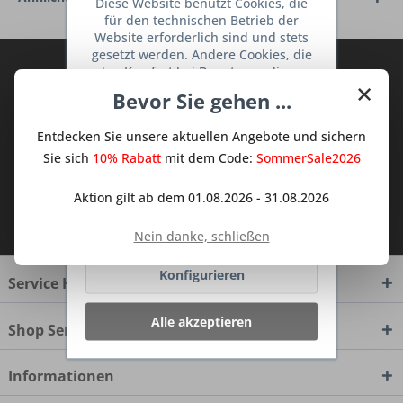
Diese Website benutzt Cookies, die
für den technischen Betrieb der
Website erforderlich sind und stets
gesetzt werden. Andere Cookies, die
Abonnieren Sie den kostenlosen Deine
den Komfort bei Benutzung dieser
×
TraumKüche Newsletter und verpassen
Website erhöhen, der Direktwerbung
Bevor Sie gehen ...
dienen oder die Interaktion mit
Sie keine Neuigkeit oder Aktion mehr aus
anderen Websites und sozialen
dem Traum Küchen - Shop.
Entdecken Sie unsere aktuellen Angebote und sichern
Netzwerken vereinfachen sollen,
werden nur mit Ihrer Zustimmung
Sie sich
10% Rabatt
mit dem Code:
SommerSale2026
gesetzt.
Mehr Informationen
Aktion gilt ab dem 01.08.2026 - 31.08.2026
Ich habe die
Datenschutzbestimmungen
Ablehnen
zur Kenntnis genommen.
Nein danke, schließen
Konfigurieren
Service Hotline
Alle akzeptieren
Shop Service
Informationen