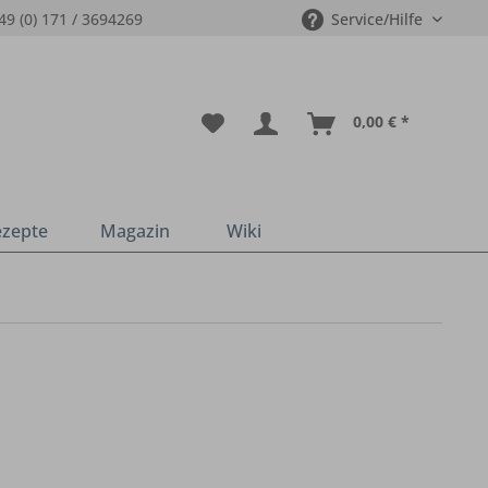
49 (0) 171 / 3694269
Service/Hilfe
0,00 € *
ezepte
Magazin
Wiki