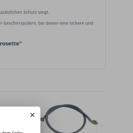
usätzlichen Schutz sorgt.
r Geschirrspülern, bei denen eine sichere und
rosette"
×
 dem Code: