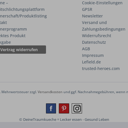
ne –
Cookie-Einstellungen
itschlichtungsplattform
GPSR
nerschaft/Produktlisting
Newsletter
takt
Versand und
tnerprogramm
Zahlungsbedingungen
ektes Produkt
Widerrufsrecht
kgabe
Datenschutz
AGB
Vertrag widerrufen
Impressum
Lefield.de
trusted-heroes.com
zl. Mehrwertsteuer zzgl.
Versandkosten
und ggf. Nachnahmegebühren, wenn ni
© DeineTraumkueche = Lecker essen - Gesund Leben