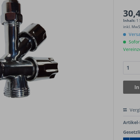
30,4
Inhalt:
1
inkl. Mw
Versa
Sofort
Vereinz
In
Verg
Artikel-
Gesetzl