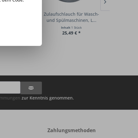
on 90 Grad ohne
Zulaufschlauch für Wasch-
Zulaufschl
chluss 1...
und Spülmaschinen, L...
und Spülm
t
1 Stück
Inhalt
1 Stück
Inha
39 € *
25,49 € *
23
timmungen
zur Kenntnis genommen.
Zahlungsmethoden