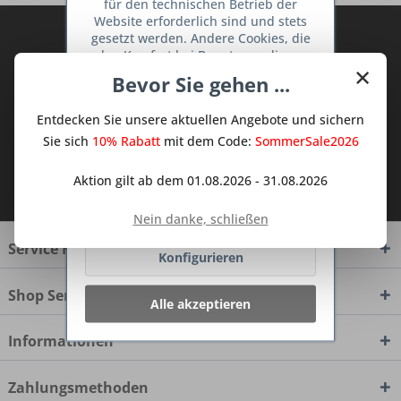
für den technischen Betrieb der
Website erforderlich sind und stets
Abonnieren Sie den kostenlosen Deine
gesetzt werden. Andere Cookies, die
den Komfort bei Benutzung dieser
TraumKüche Newsletter und verpassen
×
Website erhöhen, der Direktwerbung
Sie keine Neuigkeit oder Aktion mehr aus
Bevor Sie gehen ...
dienen oder die Interaktion mit
dem Traum Küchen - Shop.
anderen Websites und sozialen
Entdecken Sie unsere aktuellen Angebote und sichern
Netzwerken vereinfachen sollen,
werden nur mit Ihrer Zustimmung
Sie sich
10% Rabatt
mit dem Code:
SommerSale2026
gesetzt.
Mehr Informationen
Ich habe die
Datenschutzbestimmungen
Aktion gilt ab dem 01.08.2026 - 31.08.2026
zur Kenntnis genommen.
Ablehnen
Nein danke, schließen
Service Hotline
Konfigurieren
Shop Service
Alle akzeptieren
Informationen
Zahlungsmethoden