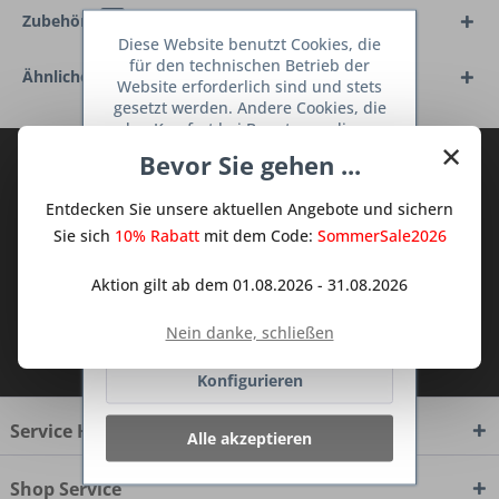
Zubehör
8
Diese Website benutzt Cookies, die
für den technischen Betrieb der
Ähnliche Artikel
Website erforderlich sind und stets
gesetzt werden. Andere Cookies, die
den Komfort bei Benutzung dieser
×
Website erhöhen, der Direktwerbung
Bevor Sie gehen ...
Abonnieren Sie den kostenlosen Deine
dienen oder die Interaktion mit
TraumKüche Newsletter und verpassen
anderen Websites und sozialen
Entdecken Sie unsere aktuellen Angebote und sichern
Netzwerken vereinfachen sollen,
Sie keine Neuigkeit oder Aktion mehr aus
werden nur mit Ihrer Zustimmung
Sie sich
10% Rabatt
mit dem Code:
SommerSale2026
dem Traum Küchen - Shop.
gesetzt.
Mehr Informationen
Aktion gilt ab dem 01.08.2026 - 31.08.2026
Ablehnen
Nein danke, schließen
Ich habe die
Datenschutzbestimmungen
zur Kenntnis genommen.
Konfigurieren
Service Hotline
Alle akzeptieren
Shop Service