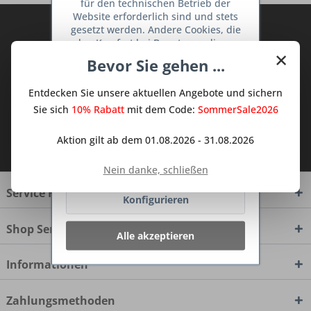
für den technischen Betrieb der
Website erforderlich sind und stets
Abonnieren Sie den kostenlosen Deine
gesetzt werden. Andere Cookies, die
den Komfort bei Benutzung dieser
TraumKüche Newsletter und verpassen
×
Website erhöhen, der Direktwerbung
Sie keine Neuigkeit oder Aktion mehr aus
Bevor Sie gehen ...
dienen oder die Interaktion mit
dem Traum Küchen - Shop.
anderen Websites und sozialen
Entdecken Sie unsere aktuellen Angebote und sichern
Netzwerken vereinfachen sollen,
werden nur mit Ihrer Zustimmung
Sie sich
10% Rabatt
mit dem Code:
SommerSale2026
gesetzt.
Mehr Informationen
Ich habe die
Datenschutzbestimmungen
Aktion gilt ab dem 01.08.2026 - 31.08.2026
zur Kenntnis genommen.
Ablehnen
Nein danke, schließen
Service Hotline
Konfigurieren
Shop Service
Alle akzeptieren
Informationen
Zahlungsmethoden