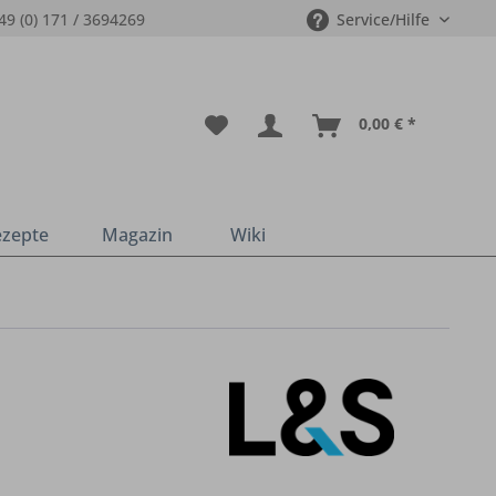
49 (0) 171 / 3694269
Service/Hilfe
0,00 € *
ezepte
Magazin
Wiki