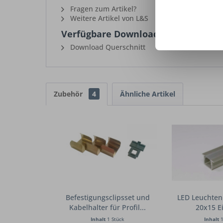
Fragen zum Artikel?
Weitere Artikel von L&S
Verfügbare Downloads:
Download Querschnitt
Zubehör
4
Ähnliche Artikel
Befestigungsclipsset und
LED Leuchtenp
Kabelhalter für Profil...
20x15 Ei
Inhalt
1 Stück
Inhalt
1