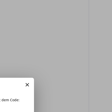
×
 dem Code: