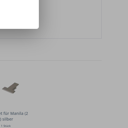
 für Manila (2
) silber
t
1 Stück