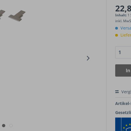
22,8
Inhalt:
1
inkl. Mw
Versa
Liefe
In
Verg
Artikel-
Gesetzl