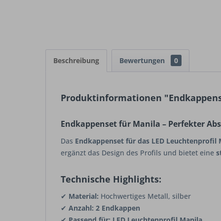
Beschreibung
Bewertungen
0
Produktinformationen "Endkappenset
Endkappenset für Manila – Perfekter Absc
Das
Endkappenset für das LED Leuchtenprofil 
ergänzt das Design des Profils und bietet eine
s
Technische Highlights:
✔
Material:
Hochwertiges Metall, silber
✔
Anzahl:
2 Endkappen
✔
Passend für:
LED Leuchtenprofil Manila