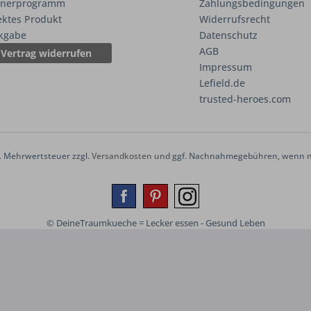
tnerprogramm
Zahlungsbedingungen
ektes Produkt
Widerrufsrecht
kgabe
Datenschutz
AGB
Vertrag widerrufen
Impressum
Lefield.de
trusted-heroes.com
zl. Mehrwertsteuer zzgl.
Versandkosten
und ggf. Nachnahmegebühren, wenn ni
© DeineTraumkueche = Lecker essen - Gesund Leben