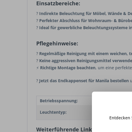
Einsatzbereiche:
?
Indirekte Beleuchtung für Möbel, Wände & D
?
Perfekter Abschluss für Wohnraum- & Bürob
?
Ideal für gewerbliche Beleuchtungssysteme i
Pflegehinweise:
?
Regelmäßige Reinigung mit einem weichen, 
?
Keine aggressiven Reinigungsmittel verwend
⚡
Richtige Montage beachten
, um eine perfekt
?
Jetzt das Endkappenset für Manila bestellen
u
Betriebsspannung:
12V/2
Endka
Leuchtentyp:
LED E
Entdecken 
Weiterführende Links zu "Endkappen