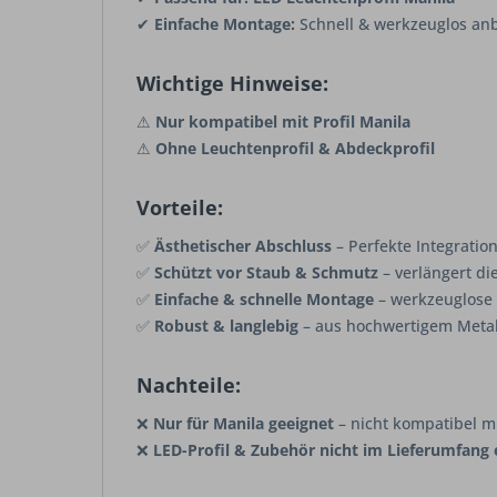
✔
Einfache Montage:
Schnell & werkzeuglos an
Wichtige Hinweise:
⚠
Nur kompatibel mit Profil Manila
⚠
Ohne Leuchtenprofil & Abdeckprofil
Vorteile:
✅
Ästhetischer Abschluss
– Perfekte Integratio
✅
Schützt vor Staub & Schmutz
– verlängert d
✅
Einfache & schnelle Montage
– werkzeuglose 
✅
Robust & langlebig
– aus hochwertigem Metal
Nachteile:
❌
Nur für Manila geeignet
– nicht kompatibel mi
❌
LED-Profil & Zubehör nicht im Lieferumfang 