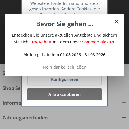
Website erforderlich sind und stets
Abonnieren Sie den kostenlosen Deine
gesetzt werden. Andere Cookies, die
TraumKüche Newsletter und verpassen
den Komfort bei Benutzung dieser
Sie keine Neuigkeit oder Aktion mehr aus
×
Website erhöhen, der Direktwerbung
Bevor Sie gehen ...
dem Traum Küchen - Shop.
dienen oder die Interaktion mit
anderen Websites und sozialen
Entdecken Sie unsere aktuellen Angebote und sichern
Netzwerken vereinfachen sollen,
werden nur mit Ihrer Zustimmung
Sie sich
10% Rabatt
mit dem Code:
SommerSale2026
gesetzt.
Mehr Informationen
Ich habe die
Datenschutzbestimmungen
Aktion gilt ab dem 01.08.2026 - 31.08.2026
zur Kenntnis genommen.
Ablehnen
Nein danke, schließen
Service Hotline
Konfigurieren
Shop Service
Alle akzeptieren
Informationen
Zahlungsmethoden