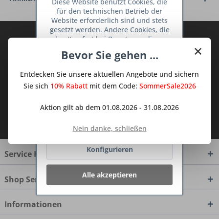
Diese Website benutzt Cookies, die
für den technischen Betrieb der
Website erforderlich sind und stets
gesetzt werden. Andere Cookies, die
Abonnieren Sie den kostenlosen Deine
den Komfort bei Benutzung dieser
×
TraumKüche Newsletter und verpassen
Website erhöhen, der Direktwerbung
Bevor Sie gehen ...
dienen oder die Interaktion mit
Sie keine Neuigkeit oder Aktion mehr aus
anderen Websites und sozialen
dem Traum Küchen - Shop.
Entdecken Sie unsere aktuellen Angebote und sichern
Netzwerken vereinfachen sollen,
werden nur mit Ihrer Zustimmung
Sie sich
10% Rabatt
mit dem Code:
SommerSale2026
gesetzt.
Mehr Informationen
Aktion gilt ab dem 01.08.2026 - 31.08.2026
Ich habe die
Datenschutzbestimmungen
Ablehnen
zur Kenntnis genommen.
Nein danke, schließen
Konfigurieren
Service Hotline
Alle akzeptieren
Shop Service
Informationen