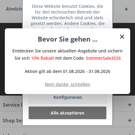
Diese Website benutzt Cookies, die
Ähnliche Artikel
für den technischen Betrieb der
Website erforderlich sind und stets
gesetzt werden. Andere Cookies, die
den Komfort bei Benutzung dieser
Abonnieren Sie den kostenlosen Deine
×
Website erhöhen, der Direktwerbung
Bevor Sie gehen ...
TraumKüche Newsletter und verpassen
dienen oder die Interaktion mit
anderen Websites und sozialen
Sie keine Neuigkeit oder Aktion mehr aus
Entdecken Sie unsere aktuellen Angebote und sichern
Netzwerken vereinfachen sollen,
dem Traum Küchen - Shop.
werden nur mit Ihrer Zustimmung
Sie sich
10% Rabatt
mit dem Code:
SommerSale2026
gesetzt.
Mehr Informationen
Aktion gilt ab dem 01.08.2026 - 31.08.2026
Ich habe die
Datenschutzbestimmungen
Ablehnen
Nein danke, schließen
zur Kenntnis genommen.
Konfigurieren
Service Hotline
Alle akzeptieren
Shop Service