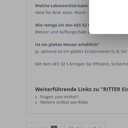
Welche Lebensmittel kann ich damit schneide
Ideal für Brot, Käse, Wurst – aber auch für fes
Wie reinige ich den AES 52 S?
Messer und Auffangschale sind einfach heraus
Ist ein glattes Messer erhältlich?
Ja, optional ist ein glattes Ersatzmesser (z. B. fü
Mit dem AES 52 S bringen Sie Effizienz, Sicherh
Weiterführende Links zu "RITTER Ei
Fragen zum Artikel?
Weitere Artikel von Ritter