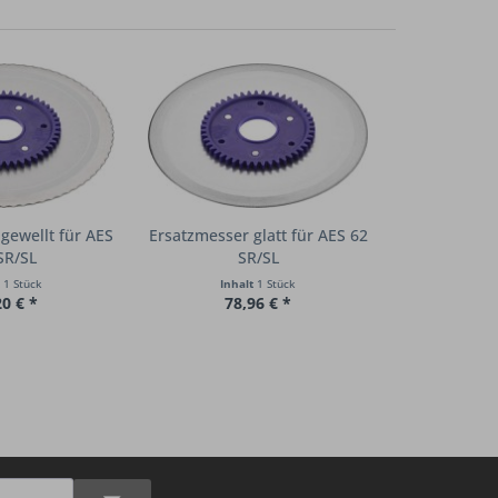
gewellt für AES
Ersatzmesser glatt für AES 62
SR/SL
SR/SL
t
1 Stück
Inhalt
1 Stück
20 € *
78,96 € *