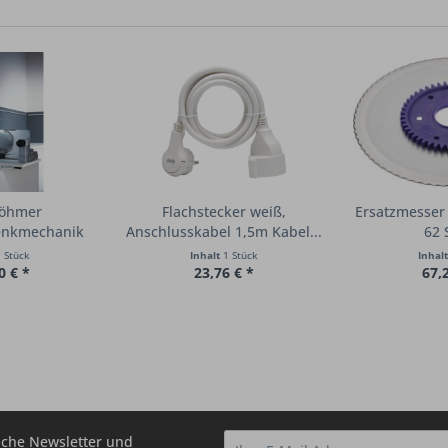
böhmer
Flachstecker weiß,
Ersatzmesser 
enkmechanik
Anschlusskabel 1,5m Kabel...
62 
...
 Stück
Inhalt
1 Stück
Inhal
0 € *
23,76 € *
67,
che Newsletter und