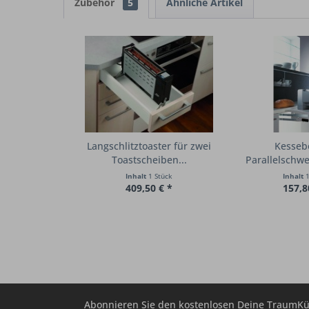
Zubehör
5
Ähnliche Artikel
Langschlitztoaster für zwei
Kesse
Toastscheiben...
Parallelschw
für
Inhalt
1 Stück
Inhalt
1
409,50 € *
157,8
Abonnieren Sie den kostenlosen Deine TraumKü