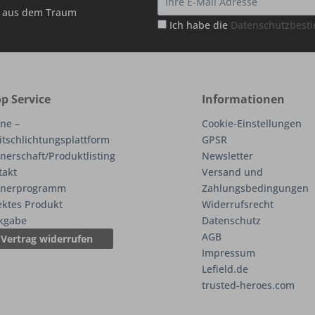
hr aus dem Traum
Ich habe die
Datenschutzbes
p Service
Informationen
ne –
Cookie-Einstellungen
itschlichtungsplattform
GPSR
nerschaft/Produktlisting
Newsletter
takt
Versand und
tnerprogramm
Zahlungsbedingungen
ektes Produkt
Widerrufsrecht
kgabe
Datenschutz
AGB
Vertrag widerrufen
Impressum
Lefield.de
trusted-heroes.com