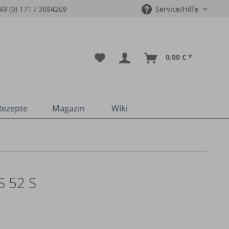
49 (0) 171 / 3694269
Service/Hilfe
0,00 € *
Rezepte
Magazin
Wiki
 52 S