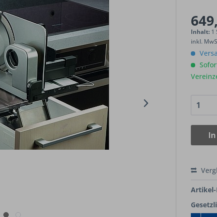
649,
Inhalt:
1
inkl. Mw
Versa
Sofort
Vereinz
In
Verg
Artikel-
Gesetzl