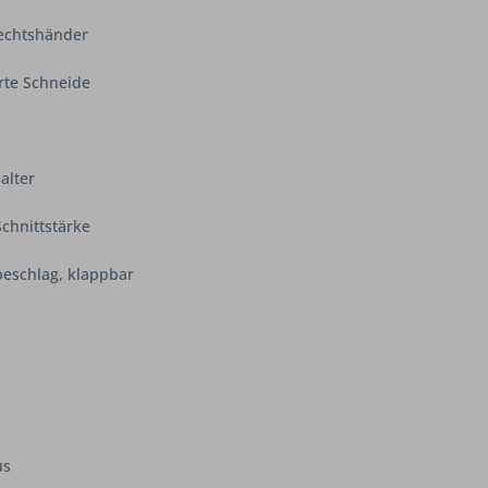
Rechtshänder
rte Schneide
alter
Schnittstärke
beschlag, klappbar
us