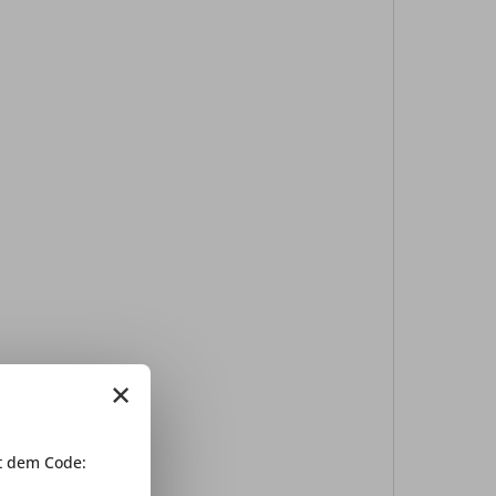
×
 dem Code: