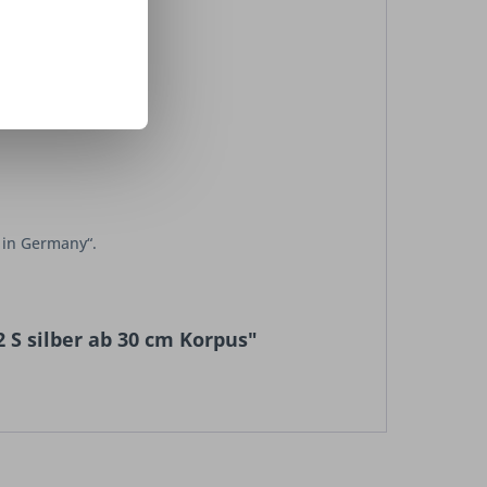
e in Germany“.
 S silber ab 30 cm Korpus"