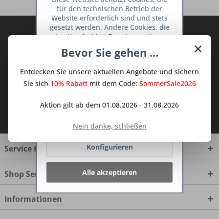
für den technischen Betrieb der
Website erforderlich sind und stets
gesetzt werden. Andere Cookies, die
Abonnieren Sie den kostenlosen Deine
den Komfort bei Benutzung dieser
×
TraumKüche Newsletter und verpassen
Website erhöhen, der Direktwerbung
Bevor Sie gehen ...
Sie keine Neuigkeit oder Aktion mehr aus
dienen oder die Interaktion mit
anderen Websites und sozialen
dem Traum Küchen - Shop.
Entdecken Sie unsere aktuellen Angebote und sichern
Netzwerken vereinfachen sollen,
werden nur mit Ihrer Zustimmung
Sie sich
10% Rabatt
mit dem Code:
SommerSale2026
gesetzt.
Mehr Informationen
Aktion gilt ab dem 01.08.2026 - 31.08.2026
Ich habe die
Datenschutzbestimmungen
zur Kenntnis genommen.
Ablehnen
Nein danke, schließen
Konfigurieren
Service Hotline
Alle akzeptieren
Shop Service
Informationen