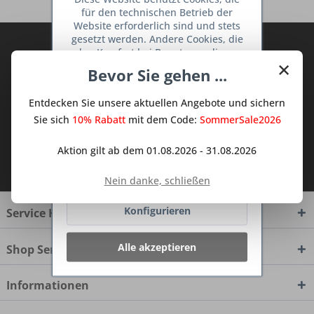
für den technischen Betrieb der
Website erforderlich sind und stets
gesetzt werden. Andere Cookies, die
Abonnieren Sie den kostenlosen Deine
den Komfort bei Benutzung dieser
×
TraumKüche Newsletter und verpassen
Website erhöhen, der Direktwerbung
Bevor Sie gehen ...
Sie keine Neuigkeit oder Aktion mehr aus
dienen oder die Interaktion mit
anderen Websites und sozialen
dem Traum Küchen - Shop.
Entdecken Sie unsere aktuellen Angebote und sichern
Netzwerken vereinfachen sollen,
werden nur mit Ihrer Zustimmung
Sie sich
10% Rabatt
mit dem Code:
SommerSale2026
gesetzt.
Mehr Informationen
Aktion gilt ab dem 01.08.2026 - 31.08.2026
Ich habe die
Datenschutzbestimmungen
zur Kenntnis genommen.
Ablehnen
Nein danke, schließen
Konfigurieren
Service Hotline
Alle akzeptieren
Shop Service
Informationen