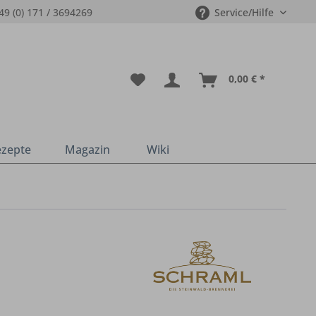
49 (0) 171 / 3694269
Service/Hilfe
0,00 € *
ezepte
Magazin
Wiki