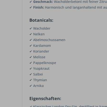
✔
Geschmack:
Wacholderbetont mit feiner Zitru
✔
Finish:
Harmonisch und langanhaltend mit 
Botanicals:
✔ Wacholder
✔ Nelken
✔ Abelmoschussamen
✔ Kardamom
✔ Koriander
✔ Melisse
✔ Pappelknospe
✔ Ysopkraut
✔ Salbei
✔ Thymian
✔ Arnika
Eigenschaften:
✔ Klassischer London Dry Gin, destilliert in baye