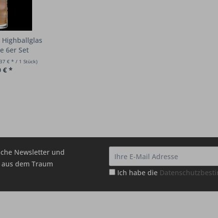
z Highballglas
e 6er Set
37 € * / 1 Stück)
 € *
che Newsletter und
hr aus dem Traum
Ich habe die
Datenschutzbes