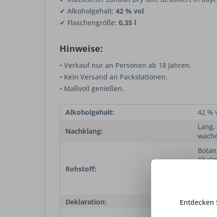
✔ Alkoholgehalt:
42 % vol
✔ Flaschengröße:
0,35 l
Hinweise:
• Verkauf nur an Personen ab 18 Jahren.
• Kein Versand an Packstationen.
• Maßvoll genießen.
Alkoholgehalt:
42 % v
Lang,
Nachklang:
wacho
Botan
Abel
Rohstoff:
Koria
Ysopk
Wacho
Deklaration:
Dry G
Entdecken 
klar, 