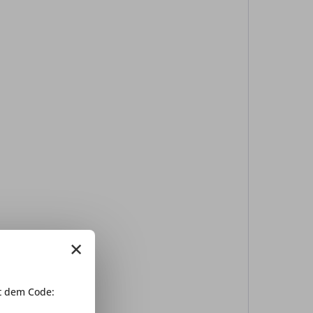
×
 dem Code: