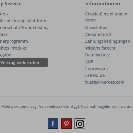
p Service
Informationen
ne –
Cookie-Einstellungen
itschlichtungsplattform
GPSR
nerschaft/Produktlisting
Newsletter
takt
Versand und
tnerprogramm
Zahlungsbedingungen
ektes Produkt
Widerrufsrecht
kgabe
Datenschutz
AGB
Vertrag widerrufen
Impressum
Lefield.de
trusted-heroes.com
zl. Mehrwertsteuer zzgl.
Versandkosten
und ggf. Nachnahmegebühren, wenn ni