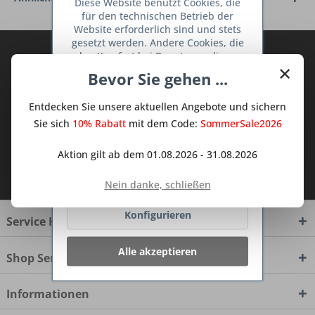
Diese Website benutzt Cookies, die
für den technischen Betrieb der
Website erforderlich sind und stets
gesetzt werden. Andere Cookies, die
Abonnieren Sie den kostenlosen Deine
den Komfort bei Benutzung dieser
×
TraumKüche Newsletter und verpassen
Website erhöhen, der Direktwerbung
Bevor Sie gehen ...
dienen oder die Interaktion mit
Sie keine Neuigkeit oder Aktion mehr aus
anderen Websites und sozialen
dem Traum Küchen - Shop.
Entdecken Sie unsere aktuellen Angebote und sichern
Netzwerken vereinfachen sollen,
werden nur mit Ihrer Zustimmung
Sie sich
10% Rabatt
mit dem Code:
SommerSale2026
gesetzt.
Mehr Informationen
Aktion gilt ab dem 01.08.2026 - 31.08.2026
Ich habe die
Datenschutzbestimmungen
Ablehnen
zur Kenntnis genommen.
Nein danke, schließen
Konfigurieren
Service Hotline
Alle akzeptieren
Shop Service
Informationen