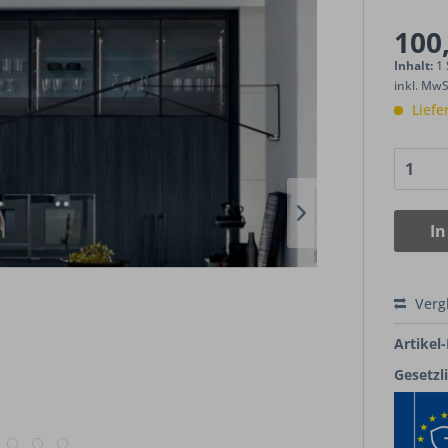
100,
Inhalt:
1
inkl. Mw
Liefe
In
Verg
Artikel-
Gesetzl