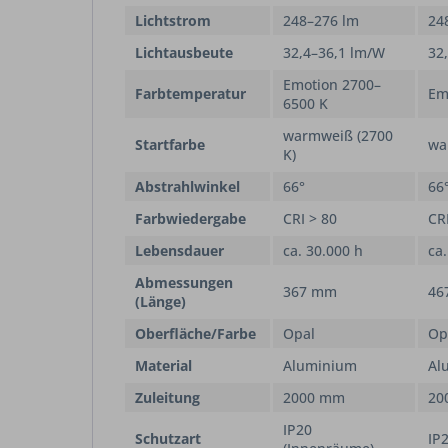
Lichtstrom
248–276 lm
24
Lichtausbeute
32,4–36,1 lm/W
32
Emotion 2700–
Farbtemperatur
Em
6500 K
warmweiß (2700
Startfarbe
wa
K)
Abstrahlwinkel
66°
66
Farbwiedergabe
CRI > 80
CR
Lebensdauer
ca. 30.000 h
ca.
Abmessungen
367 mm
46
(Länge)
Oberfläche/Farbe
Opal
Op
Material
Aluminium
Al
Zuleitung
2000 mm
20
IP20
Schutzart
IP