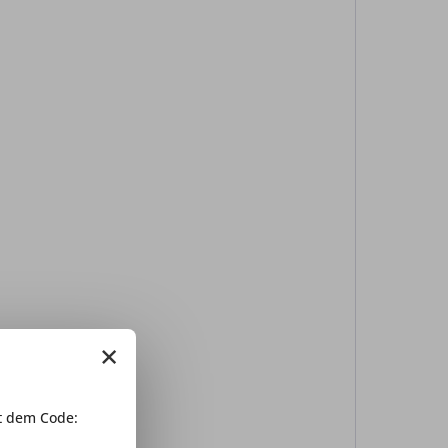
×
 dem Code: