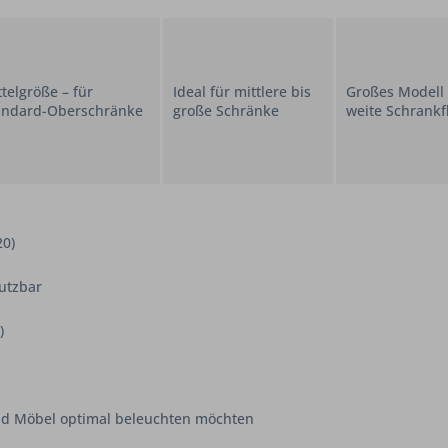
telgröße – für
Ideal für mittlere bis
Großes Modell 
andard-Oberschränke
große Schränke
weite Schrankf
20)
utzbar
)
nd Möbel optimal beleuchten möchten