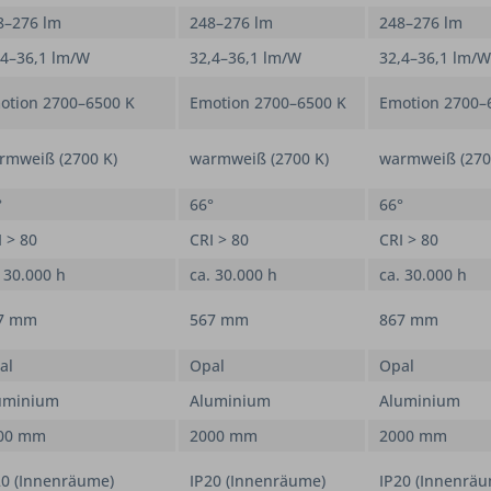
8–276 lm
248–276 lm
248–276 lm
,4–36,1 lm/W
32,4–36,1 lm/W
32,4–36,1 lm/W
otion 2700–6500 K
Emotion 2700–6500 K
Emotion 2700–
rmweiß (2700 K)
warmweiß (2700 K)
warmweiß (270
°
66°
66°
I > 80
CRI > 80
CRI > 80
 30.000 h
ca. 30.000 h
ca. 30.000 h
7 mm
567 mm
867 mm
al
Opal
Opal
uminium
Aluminium
Aluminium
00 mm
2000 mm
2000 mm
20 (Innenräume)
IP20 (Innenräume)
IP20 (Innenrä