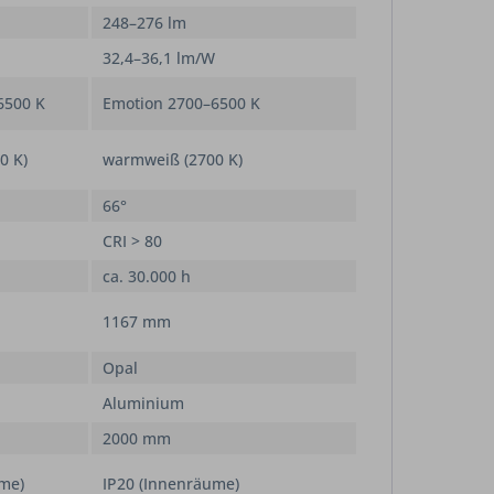
248–276 lm
32,4–36,1 lm/W
6500 K
Emotion 2700–6500 K
0 K)
warmweiß (2700 K)
66°
CRI > 80
ca. 30.000 h
1167 mm
Opal
Aluminium
2000 mm
ume)
IP20 (Innenräume)