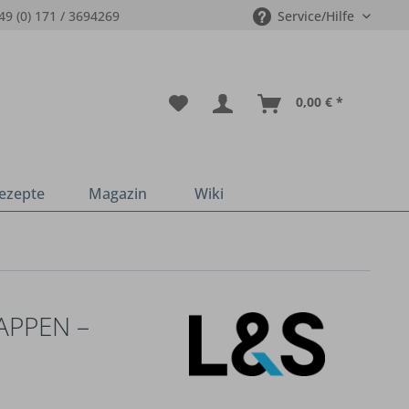
49 (0) 171 / 3694269
Service/Hilfe
0,00 € *
ezepte
Magazin
Wiki
APPEN –