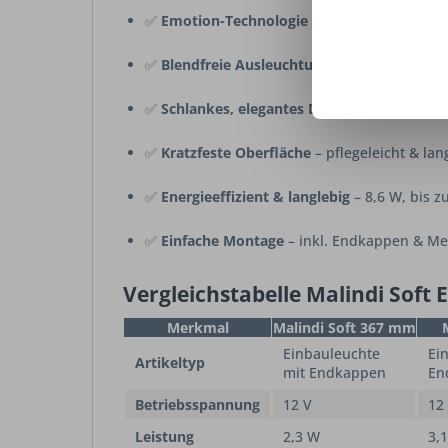
✅
Emotion-Technologie
– stufenlos dimmbar
✅
Blendfreie Ausleuchtung
durch diffuse LE
✅
Schlankes, elegantes Design
– dezente Mö
✅
Kratzfeste Oberfläche
– pflegeleicht & lan
✅
Energieeffizient & langlebig
– 8,6 W, bis 
✅
Einfache Montage
– inkl. Endkappen & M
Vergleichstabelle Malindi Soft
Merkmal
Malindi Soft 367 mm
Einbauleuchte
Ei
Artikeltyp
mit Endkappen
En
Betriebsspannung
12 V
12
Leistung
2,3 W
3,