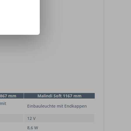
t 867 mm
Malindi Soft 1167 mm
mit
Einbauleuchte mit Endkappen
12 V
8,6 W