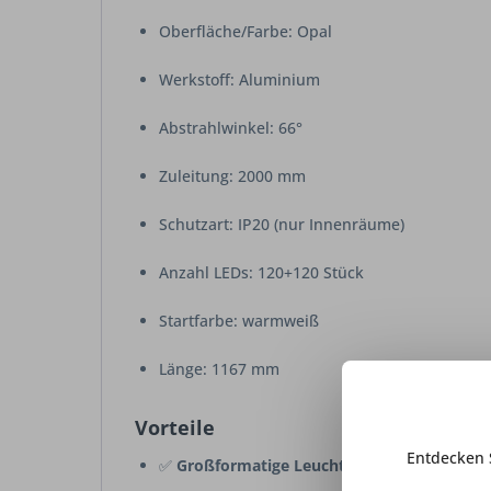
Oberfläche/Farbe: Opal
Werkstoff: Aluminium
Abstrahlwinkel: 66°
Zuleitung: 2000 mm
Schutzart: IP20 (nur Innenräume)
Anzahl LEDs: 120+120 Stück
Startfarbe: warmweiß
Länge: 1167 mm
Vorteile
Entdecken 
✅
Großformatige Leuchte
für breite Möbel 