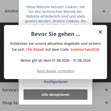
Diese Website benutzt Cookies, die
Ähnliche Artikel
für den technischen Betrieb der
Website erforderlich sind und stets
gesetzt werden. Andere Cookies, die
den Komfort bei Benutzung dieser
×
Abonnieren Sie den kostenlosen Deine
Website erhöhen, der Direktwerbung
Bevor Sie gehen ...
dienen oder die Interaktion mit
TraumKüche Newsletter und verpassen
anderen Websites und sozialen
Sie keine Neuigkeit oder Aktion mehr aus
Entdecken Sie unsere aktuellen Angebote und sichern
Netzwerken vereinfachen sollen,
dem Traum Küchen - Shop.
werden nur mit Ihrer Zustimmung
Sie sich
10% Rabatt
mit dem Code:
SommerSale2026
gesetzt.
Mehr Informationen
Aktion gilt ab dem 01.08.2026 - 31.08.2026
Ablehnen
Ich habe die
Datenschutzbestimmungen
Nein danke, schließen
zur Kenntnis genommen.
Konfigurieren
Service Hotline
Alle akzeptieren
Shop Service