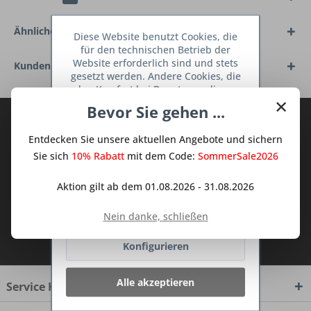
Ähnliche Artikel
Diese Website benutzt Cookies, die
für den technischen Betrieb der
Website erforderlich sind und stets
Kunden haben sich ebenfalls angesehen
gesetzt werden. Andere Cookies, die
den Komfort bei Benutzung dieser
×
Website erhöhen, der Direktwerbung
Bevor Sie gehen ...
dienen oder die Interaktion mit
Abonnieren Sie den kostenlosen Deine
anderen Websites und sozialen
TraumKüche Newsletter und verpassen
Entdecken Sie unsere aktuellen Angebote und sichern
Netzwerken vereinfachen sollen,
Sie keine Neuigkeit oder Aktion mehr aus
werden nur mit Ihrer Zustimmung
Sie sich
10% Rabatt
mit dem Code:
SommerSale2026
gesetzt.
Mehr Informationen
dem Traum Küchen - Shop.
Aktion gilt ab dem 01.08.2026 - 31.08.2026
Ablehnen
Nein danke, schließen
Ich habe die
Datenschutzbestimmungen
zur Kenntnis genommen.
Konfigurieren
Alle akzeptieren
Service Hotline