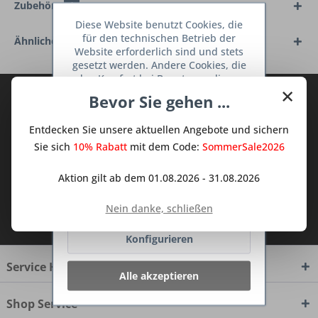
Zubehör
1
Diese Website benutzt Cookies, die
für den technischen Betrieb der
Ähnliche Artikel
Website erforderlich sind und stets
gesetzt werden. Andere Cookies, die
den Komfort bei Benutzung dieser
×
Website erhöhen, der Direktwerbung
Abonnieren Sie den kostenlosen Deine
Bevor Sie gehen ...
dienen oder die Interaktion mit
TraumKüche Newsletter und verpassen
anderen Websites und sozialen
Entdecken Sie unsere aktuellen Angebote und sichern
Sie keine Neuigkeit oder Aktion mehr aus
Netzwerken vereinfachen sollen,
werden nur mit Ihrer Zustimmung
Sie sich
10% Rabatt
mit dem Code:
SommerSale2026
dem Traum Küchen - Shop.
gesetzt.
Mehr Informationen
Aktion gilt ab dem 01.08.2026 - 31.08.2026
Ablehnen
Ich habe die
Datenschutzbestimmungen
Nein danke, schließen
zur Kenntnis genommen.
Konfigurieren
Service Hotline
Alle akzeptieren
Shop Service