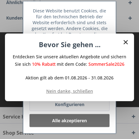
Ähnliche Artikel
Diese Website benutzt Cookies, die
für den technischen Betrieb der
Kunden haben sich ebenfalls angesehen
Website erforderlich sind und stets
gesetzt werden. Andere Cookies, die
den Komfort bei Benutzung dieser
×
Website erhöhen, der Direktwerbung
Abonnieren Sie den kostenlosen Deine
Bevor Sie gehen ...
dienen oder die Interaktion mit
TraumKüche Newsletter und verpassen
anderen Websites und sozialen
Entdecken Sie unsere aktuellen Angebote und sichern
Sie keine Neuigkeit oder Aktion mehr aus
Netzwerken vereinfachen sollen,
werden nur mit Ihrer Zustimmung
Sie sich
10% Rabatt
mit dem Code:
SommerSale2026
dem Traum Küchen - Shop.
gesetzt.
Mehr Informationen
Aktion gilt ab dem 01.08.2026 - 31.08.2026
Ablehnen
Ich habe die
Datenschutzbestimmungen
Nein danke, schließen
zur Kenntnis genommen.
Konfigurieren
Service Hotline
Alle akzeptieren
Shop Service