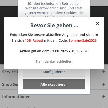
für den technischen Betrieb der
Website erforderlich sind und stets
gesetzt werden. Andere Cookies, die
Abonnieren Sie den kostenlosen Deine
den Komfort bei Benutzung dieser
TraumKüche Newsletter und verpassen
×
Website erhöhen, der Direktwerbung
Bevor Sie gehen ...
Sie keine Neuigkeit oder Aktion mehr aus
dienen oder die Interaktion mit
anderen Websites und sozialen
dem Traum Küchen - Shop.
Entdecken Sie unsere aktuellen Angebote und sichern
Netzwerken vereinfachen sollen,
werden nur mit Ihrer Zustimmung
Sie sich
10% Rabatt
mit dem Code:
SommerSale2026
gesetzt.
Mehr Informationen
Aktion gilt ab dem 01.08.2026 - 31.08.2026
Ich habe die
Datenschutzbestimmungen
zur Kenntnis genommen.
Ablehnen
Nein danke, schließen
Service Hotline
Konfigurieren
Shop Service
Alle akzeptieren
Informationen