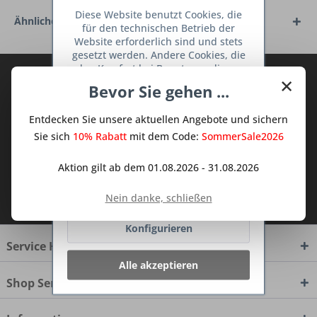
Diese Website benutzt Cookies, die
Ähnliche Artikel
für den technischen Betrieb der
Website erforderlich sind und stets
gesetzt werden. Andere Cookies, die
den Komfort bei Benutzung dieser
Abonnieren Sie den kostenlosen Deine
×
Website erhöhen, der Direktwerbung
Bevor Sie gehen ...
TraumKüche Newsletter und verpassen
dienen oder die Interaktion mit
anderen Websites und sozialen
Sie keine Neuigkeit oder Aktion mehr aus
Entdecken Sie unsere aktuellen Angebote und sichern
Netzwerken vereinfachen sollen,
dem Traum Küchen - Shop.
werden nur mit Ihrer Zustimmung
Sie sich
10% Rabatt
mit dem Code:
SommerSale2026
gesetzt.
Mehr Informationen
Aktion gilt ab dem 01.08.2026 - 31.08.2026
Ich habe die
Datenschutzbestimmungen
Ablehnen
Nein danke, schließen
zur Kenntnis genommen.
Konfigurieren
Service Hotline
Alle akzeptieren
Shop Service