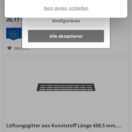
Wohn-, Arbeits- und Fahrzeugbereichen. Es kombiniert
Ablehnen
Nein danke, schließen
modernes...
Inhalt
1 Stück
26,17 € *
Konfigurieren
Alle akzeptieren
Merken
Lüftungsgitter aus Kunststoff Länge 458,5 mm,...