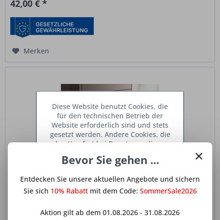
42,00 € *
Merken
Diese Website benutzt Cookies, die
für den technischen Betrieb der
Website erforderlich sind und stets
gesetzt werden. Andere Cookies, die
den Komfort bei Benutzung dieser
×
Website erhöhen, der Direktwerbung
Bevor Sie gehen ...
dienen oder die Interaktion mit
anderen Websites und sozialen
Entdecken Sie unsere aktuellen Angebote und sichern
Lüftungsgitter aus Kunststoff Länge 458,5 mm,...
Netzwerken vereinfachen sollen,
werden nur mit Ihrer Zustimmung
Sie sich
10% Rabatt
mit dem Code:
SommerSale2026
gesetzt.
Mehr Informationen
Lüftungsgitter aus Kunststoff – 458,5 mm, Silber Dieses
silberfarbene Lüftungsgitter aus robustem Kunststoff bietet
Aktion gilt ab dem 01.08.2026 - 31.08.2026
eine elegante Lösung zur effektiven Luftzirkulation in