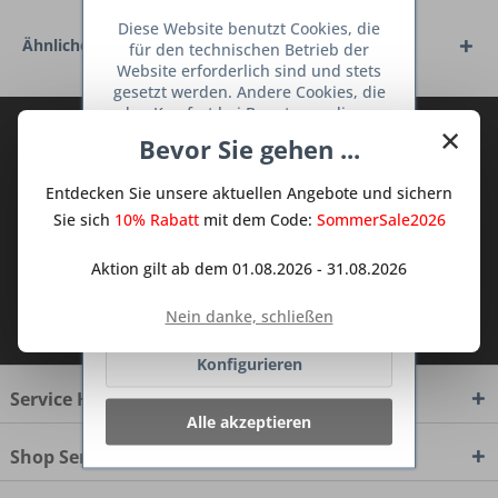
Diese Website benutzt Cookies, die
Ähnliche Artikel
für den technischen Betrieb der
Website erforderlich sind und stets
gesetzt werden. Andere Cookies, die
den Komfort bei Benutzung dieser
×
Abonnieren Sie den kostenlosen Deine
Website erhöhen, der Direktwerbung
Bevor Sie gehen ...
dienen oder die Interaktion mit
TraumKüche Newsletter und verpassen
anderen Websites und sozialen
Sie keine Neuigkeit oder Aktion mehr aus
Entdecken Sie unsere aktuellen Angebote und sichern
Netzwerken vereinfachen sollen,
dem Traum Küchen - Shop.
werden nur mit Ihrer Zustimmung
Sie sich
10% Rabatt
mit dem Code:
SommerSale2026
gesetzt.
Mehr Informationen
Aktion gilt ab dem 01.08.2026 - 31.08.2026
Ablehnen
Ich habe die
Datenschutzbestimmungen
Nein danke, schließen
zur Kenntnis genommen.
Konfigurieren
Service Hotline
Alle akzeptieren
Shop Service