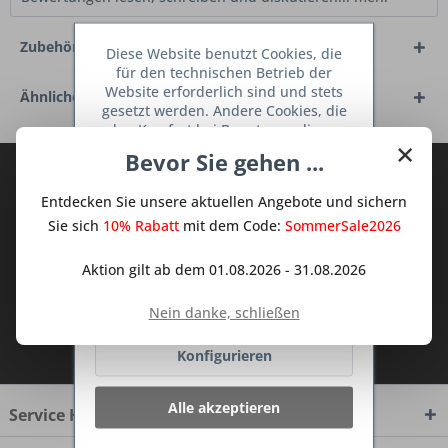
Zubehör
5
Diese Website benutzt Cookies, die
für den technischen Betrieb der
Website erforderlich sind und stets
Ähnliche Artikel
gesetzt werden. Andere Cookies, die
den Komfort bei Benutzung dieser
×
Website erhöhen, der Direktwerbung
Bevor Sie gehen ...
dienen oder die Interaktion mit
Abonnieren Sie den kostenlosen Deine
anderen Websites und sozialen
TraumKüche Newsletter und verpassen
Entdecken Sie unsere aktuellen Angebote und sichern
Netzwerken vereinfachen sollen,
Sie keine Neuigkeit oder Aktion mehr aus
werden nur mit Ihrer Zustimmung
Sie sich
10% Rabatt
mit dem Code:
SommerSale2026
gesetzt.
Mehr Informationen
dem Traum Küchen - Shop.
Aktion gilt ab dem 01.08.2026 - 31.08.2026
Ablehnen
Nein danke, schließen
Ich habe die
Datenschutzbestimmungen
Konfigurieren
zur Kenntnis genommen.
Alle akzeptieren
Service Hotline