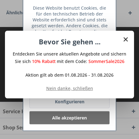
Diese Website benutzt Cookies, die
Ähnliche Artikel
für den technischen Betrieb der
Website erforderlich sind und stets
gesetzt werden. Andere Cookies, die
den Komfort bei Benutzung dieser
×
Abonnieren Sie den kostenlosen Deine
Website erhöhen, der Direktwerbung
Bevor Sie gehen ...
dienen oder die Interaktion mit
TraumKüche Newsletter und verpassen
anderen Websites und sozialen
Sie keine Neuigkeit oder Aktion mehr aus
Entdecken Sie unsere aktuellen Angebote und sichern
Netzwerken vereinfachen sollen,
dem Traum Küchen - Shop.
werden nur mit Ihrer Zustimmung
Sie sich
10% Rabatt
mit dem Code:
SommerSale2026
gesetzt.
Mehr Informationen
Aktion gilt ab dem 01.08.2026 - 31.08.2026
Ablehnen
Ich habe die
Datenschutzbestimmungen
Nein danke, schließen
zur Kenntnis genommen.
Konfigurieren
Service Hotline
Alle akzeptieren
Shop Service