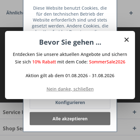
Diese Website benutzt Cookies, die
Ähnliche Artikel
für den technischen Betrieb der
Website erforderlich sind und stets
gesetzt werden. Andere Cookies, die
den Komfort bei Benutzung dieser
×
Abonnieren Sie den kostenlosen Deine
Website erhöhen, der Direktwerbung
Bevor Sie gehen ...
dienen oder die Interaktion mit
TraumKüche Newsletter und verpassen
anderen Websites und sozialen
Sie keine Neuigkeit oder Aktion mehr aus
Entdecken Sie unsere aktuellen Angebote und sichern
Netzwerken vereinfachen sollen,
dem Traum Küchen - Shop.
werden nur mit Ihrer Zustimmung
Sie sich
10% Rabatt
mit dem Code:
SommerSale2026
gesetzt.
Mehr Informationen
Aktion gilt ab dem 01.08.2026 - 31.08.2026
Ablehnen
Ich habe die
Datenschutzbestimmungen
Nein danke, schließen
zur Kenntnis genommen.
Konfigurieren
Service Hotline
Alle akzeptieren
Shop Service