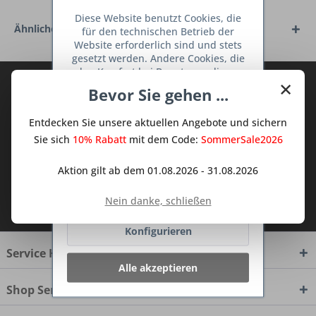
Diese Website benutzt Cookies, die
Ähnliche Artikel
für den technischen Betrieb der
Website erforderlich sind und stets
gesetzt werden. Andere Cookies, die
den Komfort bei Benutzung dieser
×
Abonnieren Sie den kostenlosen Deine
Website erhöhen, der Direktwerbung
Bevor Sie gehen ...
dienen oder die Interaktion mit
TraumKüche Newsletter und verpassen
anderen Websites und sozialen
Sie keine Neuigkeit oder Aktion mehr aus
Entdecken Sie unsere aktuellen Angebote und sichern
Netzwerken vereinfachen sollen,
dem Traum Küchen - Shop.
werden nur mit Ihrer Zustimmung
Sie sich
10% Rabatt
mit dem Code:
SommerSale2026
gesetzt.
Mehr Informationen
Aktion gilt ab dem 01.08.2026 - 31.08.2026
Ablehnen
Ich habe die
Datenschutzbestimmungen
Nein danke, schließen
zur Kenntnis genommen.
Konfigurieren
Service Hotline
Alle akzeptieren
Shop Service