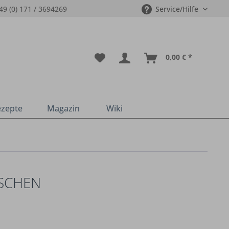
49 (0) 171 / 3694269
Service/Hilfe
0,00 € *
ezepte
Magazin
Wiki
ASCHEN