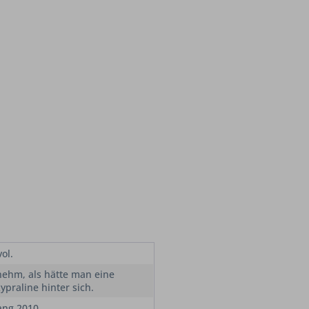
ol.
ehm, als hätte man eine
ypraline hinter sich.
ang 2010