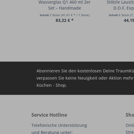
Wasserglas Q1 460 ml 2er
Stölzle Lausi
Set – Handmade
D.O.F. Exp
Inhalt
2 Stück
(41,61 € * / 1 Stück)
Inhalt
6 Stück
(7,
83,22 € *
44,15
Abonnieren Sie den kostenlosen Deine TraumKü
verpassen Sie keine Neuigkeit oder Aktion me
Küchen - Shop.
Service Hotline
Sho
Telefonische Unterstützung
Onli
Stre
und Beratung unter: