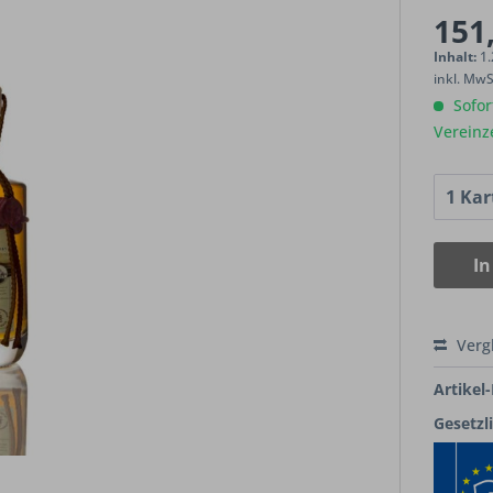
151,
Inhalt:
1.
inkl. Mw
Sofort
Vereinz
In
Verg
Artikel-
Gesetzl