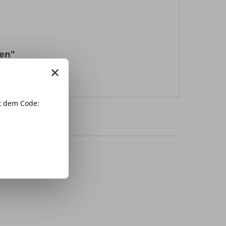
hen"
×
 dem Code: