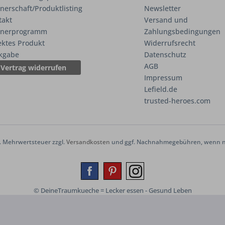
nerschaft/Produktlisting
Newsletter
takt
Versand und
tnerprogramm
Zahlungsbedingungen
ektes Produkt
Widerrufsrecht
kgabe
Datenschutz
AGB
Vertrag widerrufen
Impressum
Lefield.de
trusted-heroes.com
zl. Mehrwertsteuer zzgl.
Versandkosten
und ggf. Nachnahmegebühren, wenn ni
© DeineTraumkueche = Lecker essen - Gesund Leben