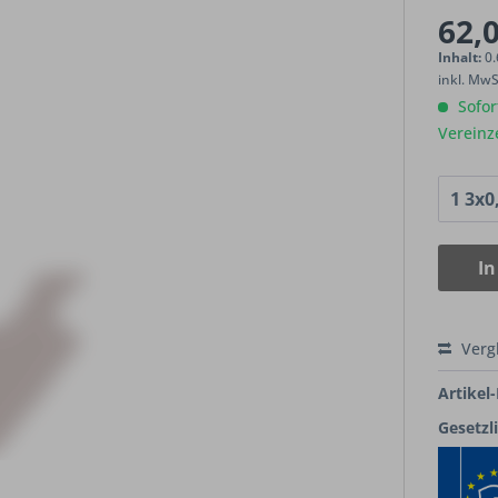
62,0
Inhalt:
0.
inkl. Mw
Sofort
Vereinz
In
Verg
Artikel-
Gesetzl