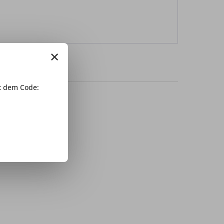
×
 dem Code: