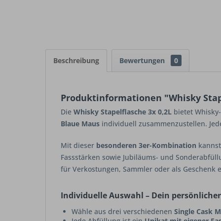
Beschreibung
Bewertungen
0
Produktinformationen "Whisky Stapel
Die
Whisky Stapelflasche 3x 0,2L
bietet Whisky-
Blaue Maus
individuell zusammenzustellen. Jede
Mit dieser
besonderen 3er-Kombination
kannst
Fassstärken sowie Jubiläums- und Sonderabfüll
für Verkostungen, Sammler oder als Geschenk e
Individuelle Auswahl – Dein persönliche
Wähle aus drei verschiedenen
Single Cask M
Jede Abfüllung ist ein
Unikat mit eigener Fa