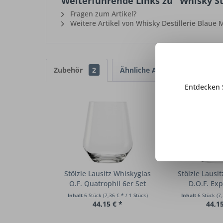
Weiterführende Links zu "Whisky Sta
Fragen zum Artikel?
Weitere Artikel von Whisky Destillerie Blaue
Zubehör
2
Ähnliche Artikel
Entdecken 
Stölzle Lausitz Whiskyglas
Stölzle Lausi
O.F. Quatrophil 6er Set
D.O.F. Exp
Inhalt
6 Stück
(7,36 € * / 1 Stück)
Inhalt
6 Stück
(7,
44,15 € *
44,15