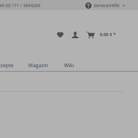
49 (0) 171 / 3694269
Service/Hilfe
0,00 € *
ezepte
Magazin
Wiki