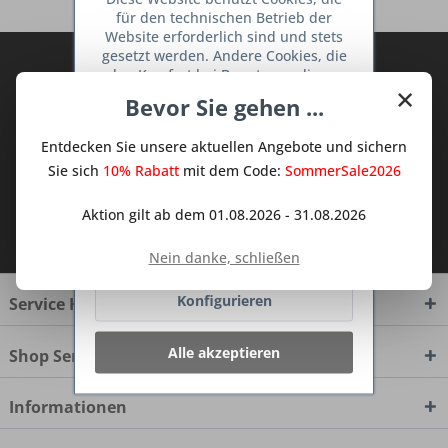
für den technischen Betrieb der
Website erforderlich sind und stets
gesetzt werden. Andere Cookies, die
Abonnieren Sie den kostenlosen Deine
den Komfort bei Benutzung dieser
×
TraumKüche Newsletter und verpassen
Website erhöhen, der Direktwerbung
Bevor Sie gehen ...
Sie keine Neuigkeit oder Aktion mehr aus
dienen oder die Interaktion mit
anderen Websites und sozialen
dem Traum Küchen - Shop.
Entdecken Sie unsere aktuellen Angebote und sichern
Netzwerken vereinfachen sollen,
werden nur mit Ihrer Zustimmung
Sie sich
10% Rabatt
mit dem Code:
SommerSale2026
gesetzt.
Mehr Informationen
Aktion gilt ab dem 01.08.2026 - 31.08.2026
Ich habe die
Datenschutzbestimmungen
zur Kenntnis genommen.
Ablehnen
Nein danke, schließen
Konfigurieren
Service Hotline
Alle akzeptieren
Shop Service
Informationen