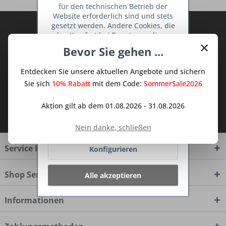
für den technischen Betrieb der
Website erforderlich sind und stets
gesetzt werden. Andere Cookies, die
Abonnieren Sie den kostenlosen Deine
den Komfort bei Benutzung dieser
TraumKüche Newsletter und verpassen
×
Website erhöhen, der Direktwerbung
Bevor Sie gehen ...
Sie keine Neuigkeit oder Aktion mehr aus
dienen oder die Interaktion mit
dem Traum Küchen - Shop.
anderen Websites und sozialen
Entdecken Sie unsere aktuellen Angebote und sichern
Netzwerken vereinfachen sollen,
werden nur mit Ihrer Zustimmung
Sie sich
10% Rabatt
mit dem Code:
SommerSale2026
gesetzt.
Mehr Informationen
Aktion gilt ab dem 01.08.2026 - 31.08.2026
Ich habe die
Datenschutzbestimmungen
zur Kenntnis genommen.
Ablehnen
Nein danke, schließen
Service Hotline
Konfigurieren
Shop Service
Alle akzeptieren
Informationen