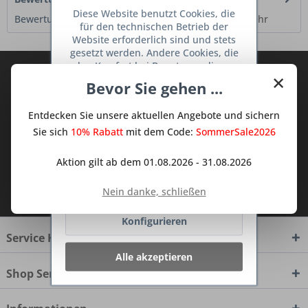
Diese Website benutzt Cookies, die
Bewertungen lesen, schreiben und diskutieren...
mehr
für den technischen Betrieb der
Website erforderlich sind und stets
gesetzt werden. Andere Cookies, die
den Komfort bei Benutzung dieser
Abonnieren Sie den kostenlosen Deine
×
Website erhöhen, der Direktwerbung
Bevor Sie gehen ...
TraumKüche Newsletter und verpassen
dienen oder die Interaktion mit
anderen Websites und sozialen
Sie keine Neuigkeit oder Aktion mehr aus
Entdecken Sie unsere aktuellen Angebote und sichern
Netzwerken vereinfachen sollen,
dem Traum Küchen - Shop.
werden nur mit Ihrer Zustimmung
Sie sich
10% Rabatt
mit dem Code:
SommerSale2026
gesetzt.
Mehr Informationen
Aktion gilt ab dem 01.08.2026 - 31.08.2026
Ich habe die
Datenschutzbestimmungen
Ablehnen
Nein danke, schließen
zur Kenntnis genommen.
Konfigurieren
Service Hotline
Alle akzeptieren
Shop Service