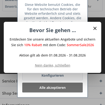
Diese Website benutzt Cookies, die
Bewertungen lesen, schreiben und diskutieren...
mehr
für den technischen Betrieb der
Website erforderlich sind und stets
gesetzt werden. Andere Cookies, die
den Komfort bei Benutzung dieser
Abonnieren Sie den kostenlosen Deine
×
Website erhöhen, der Direktwerbung
Bevor Sie gehen ...
TraumKüche Newsletter und verpassen
dienen oder die Interaktion mit
anderen Websites und sozialen
Sie keine Neuigkeit oder Aktion mehr aus
Entdecken Sie unsere aktuellen Angebote und sichern
Netzwerken vereinfachen sollen,
dem Traum Küchen - Shop.
werden nur mit Ihrer Zustimmung
Sie sich
10% Rabatt
mit dem Code:
SommerSale2026
gesetzt.
Mehr Informationen
Aktion gilt ab dem 01.08.2026 - 31.08.2026
Ich habe die
Datenschutzbestimmungen
Ablehnen
Nein danke, schließen
zur Kenntnis genommen.
Konfigurieren
Service Hotline
Alle akzeptieren
Shop Service