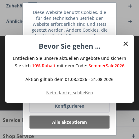
Zubehör
13
Diese Website benutzt Cookies, die
für den technischen Betrieb der
Ähnliche Artikel
Website erforderlich sind und stets
gesetzt werden. Andere Cookies, die
den Komfort bei Benutzung dieser
×
Website erhöhen, der Direktwerbung
Bevor Sie gehen ...
Abonnieren Sie den kostenlosen Deine
dienen oder die Interaktion mit
TraumKüche Newsletter und verpassen
anderen Websites und sozialen
Entdecken Sie unsere aktuellen Angebote und sichern
Netzwerken vereinfachen sollen,
Sie keine Neuigkeit oder Aktion mehr aus
werden nur mit Ihrer Zustimmung
Sie sich
10% Rabatt
mit dem Code:
SommerSale2026
dem Traum Küchen - Shop.
gesetzt.
Mehr Informationen
Aktion gilt ab dem 01.08.2026 - 31.08.2026
Ablehnen
Nein danke, schließen
Ich habe die
Datenschutzbestimmungen
zur Kenntnis genommen.
Konfigurieren
Service Hotline
Alle akzeptieren
Shop Service