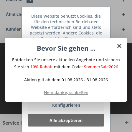
Ähnliche Artikel
Diese Website benutzt Cookies, die
für den technischen Betrieb der
Website erforderlich sind und stets
Kunden haben sich ebenfalls angesehen
gesetzt werden. Andere Cookies, die
den Komfort bei Benutzung dieser
×
Website erhöhen, der Direktwerbung
Bevor Sie gehen ...
dienen oder die Interaktion mit
Abonnieren Sie den kostenlosen Deine
anderen Websites und sozialen
TraumKüche Newsletter und verpassen
Entdecken Sie unsere aktuellen Angebote und sichern
Netzwerken vereinfachen sollen,
Sie keine Neuigkeit oder Aktion mehr aus
werden nur mit Ihrer Zustimmung
Sie sich
10% Rabatt
mit dem Code:
SommerSale2026
gesetzt.
Mehr Informationen
dem Traum Küchen - Shop.
Aktion gilt ab dem 01.08.2026 - 31.08.2026
Ablehnen
Nein danke, schließen
Ich habe die
Datenschutzbestimmungen
Konfigurieren
zur Kenntnis genommen.
Alle akzeptieren
Service Hotline