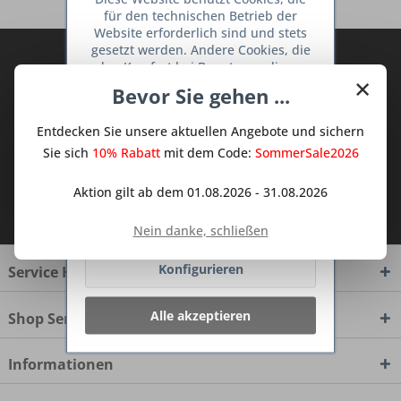
für den technischen Betrieb der
Website erforderlich sind und stets
gesetzt werden. Andere Cookies, die
Abonnieren Sie den kostenlosen Deine
den Komfort bei Benutzung dieser
×
TraumKüche Newsletter und verpassen
Website erhöhen, der Direktwerbung
Bevor Sie gehen ...
Sie keine Neuigkeit oder Aktion mehr aus
dienen oder die Interaktion mit
anderen Websites und sozialen
dem Traum Küchen - Shop.
Entdecken Sie unsere aktuellen Angebote und sichern
Netzwerken vereinfachen sollen,
werden nur mit Ihrer Zustimmung
Sie sich
10% Rabatt
mit dem Code:
SommerSale2026
gesetzt.
Mehr Informationen
Aktion gilt ab dem 01.08.2026 - 31.08.2026
Ich habe die
Datenschutzbestimmungen
zur Kenntnis genommen.
Ablehnen
Nein danke, schließen
Konfigurieren
Service Hotline
Alle akzeptieren
Shop Service
Informationen